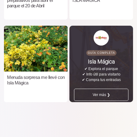
preparativos para abrir el
ISLA MÁGICA
parque el 20 de Abril
GUÍA COMPLETA
Isla Mágica
✔ Explora el parque
✔ Info útil para visitarlo
Menuda sorpresa me llevé con
✔ Compra tus entradas
Isla Mágica
Ver más ❯