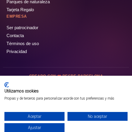
Parques de naturaleza
Tarjeta Regalo
EMPRESA
Ser patrocinador
Contacta
Términos de uso
Privacidad
CREADO CON
DESDE BARCELONA
OCIOTUR DIGITAL SL. © Todos los derechos reservados · 2026
Utilizamos cookies
Propias y de terceros para personalizar acorde con tus preferencias y más
Aceptar
No aceptar
Ajustar
¡PÁSALO!
GUÍA COMPLETA ❯