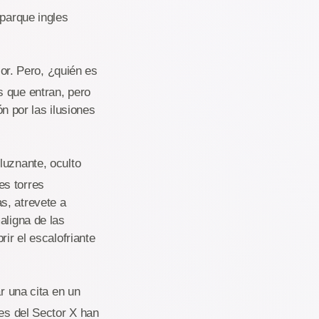
 parque ingles
ior. Pero, ¿quién es
s que entran, pero
ón por las ilusiones
uznante, oculto
es torres
s, atrevete a
aligna de las
ir el escalofriante
r una cita en un
res del Sector X han