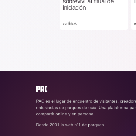
sobreviví al ritual de
iniciación
por Éric A.
p
PAC es el lugar de encuentro de visitantes, creador
entusiastas de parques de ocio. Una plataforma para
compartir online y en persona.
Desde 2001 la web nº1 de parques.