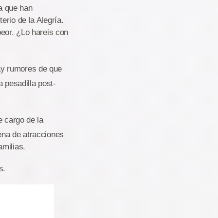
a que han
rio de la Alegría.
peor. ¿Lo hareis con
ay rumores de que
 pesadilla post-
e cargo de la
ena de atracciones
amilias.
s.