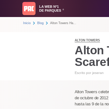
LA WEB Nº1
DE PARQUES
®
Inicio
Blog
Alton Towers Ha...
ALTON TOWERS
Alton
Scare
Escrito por
jeseran
Alton Towers celebr
de octubre de 2012 
hasta las 9 de la n