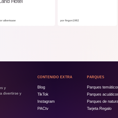
Land Hotel
or albertsase
por fingon1982
CONTENIDO EXTRA
PARQUES
Blog
Parques temático
es y
 divertirse y
TikTok
Parques acuático
Instagram
Parques de natur
PACtv
Tarjeta Regalo