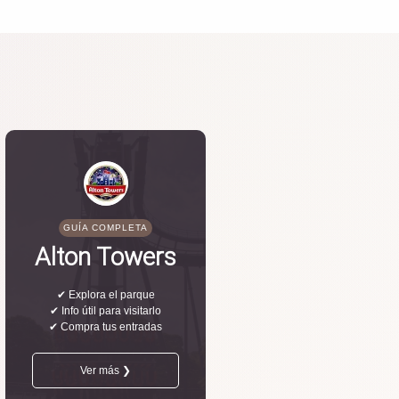
GUÍA COMPLETA
Alton Towers
✔ Explora el parque
✔ Info útil para visitarlo
✔ Compra tus entradas
Ver más ❯