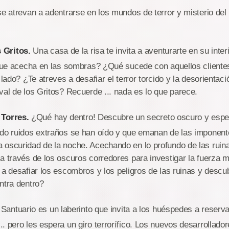
se atrevan a adentrarse en los mundos de terror y misterio del
 Gritos.
Una casa de la risa te invita a aventurarte en su inter
 que acecha en las sombras? ¿Qué sucede con aquellos cliente
 lado? ¿Te atreves a desafiar el terror torcido y la desorientaci
val de los Gritos? Recuerde ... nada es lo que parece.
 Torres.
¿Qué hay dentro! Descubre un secreto oscuro y espel
ndo ruidos extraños se han oído y que emanan de las imponent
oscuridad de la noche. Acechando en lo profundo de las ruina
a través de los oscuros corredores para investigar la fuerza m
 a desafiar los escombros y los peligros de las ruinas y descubr
ntra dentro?
Santuario es un laberinto que invita a los huéspedes a reserva
. pero les espera un giro terrorífico. Los nuevos desarrollado