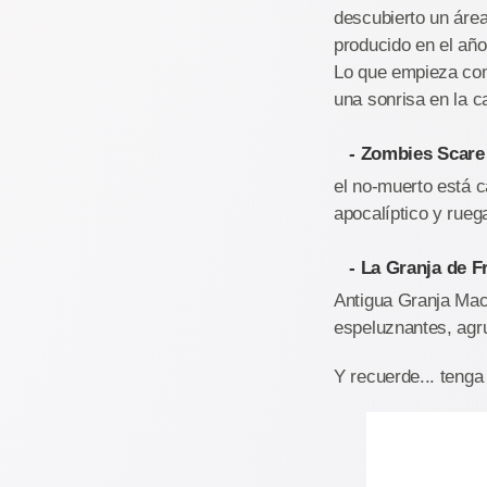
descubierto un áre
producido en el año
Lo que empieza como
una sonrisa en la c
- Zombies Scare
el no-muerto está c
apocalíptico y ruega
- La Granja de F
Antigua Granja Mac
espeluznantes, agru
Y recuerde... tenga 