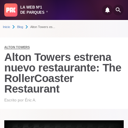
LA WEB Nº1
DE PARQUES
®
Inicio
Blog
Alton Towers es...
ALTON TOWERS
Alton Towers estrena
nuevo restaurante: The
RollerCoaster
Restaurant
Escrito por
Éric A.