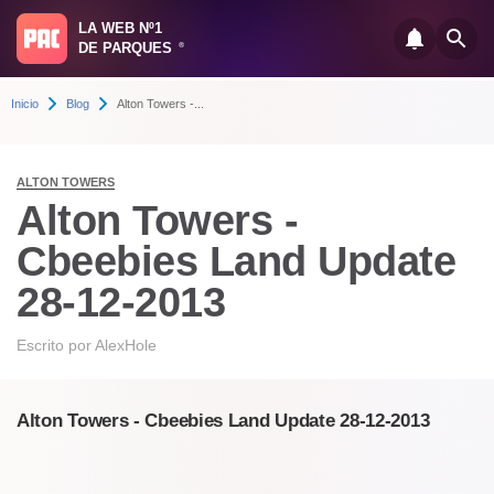
LA WEB Nº1
DE PARQUES
®
Inicio
Blog
Alton Towers -...
ALTON TOWERS
Alton Towers -
Cbeebies Land Update
28-12-2013
Escrito por
AlexHole
Alton Towers - Cbeebies Land Update 28-12-2013