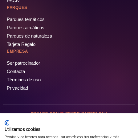
PACtv
PARQUES
Parques temáticos
Parques acuáticos
Parques de naturaleza
Tarjeta Regalo
EMPRESA
Ser patrocinador
Contacta
Términos de uso
Privacidad
CREADO CON
DESDE BARCELONA
OCIOTUR DIGITAL SL. © Todos los derechos reservados · 2026
Utilizamos cookies
Propias y de terceros para personalizar acorde con tus preferencias y más