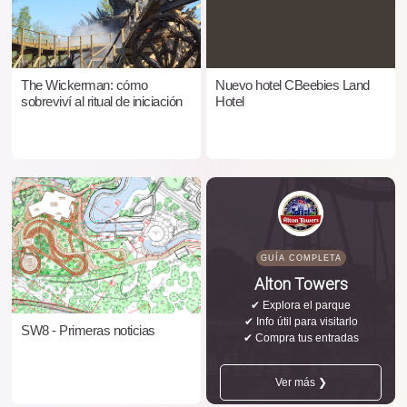
The Wickerman: cómo
Nuevo hotel CBeebies Land
sobreviví al ritual de iniciación
Hotel
GUÍA COMPLETA
Alton Towers
✔ Explora el parque
✔ Info útil para visitarlo
SW8 - Primeras noticias
✔ Compra tus entradas
Ver más ❯