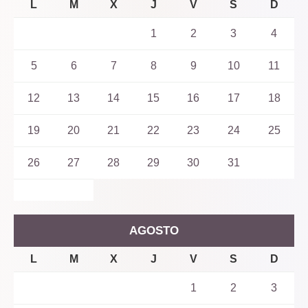
L
M
X
J
V
S
D
1
2
3
4
5
6
7
8
9
10
11
12
13
14
15
16
17
18
19
20
21
22
23
24
25
26
27
28
29
30
31
AGOSTO
L
M
X
J
V
S
D
1
2
3