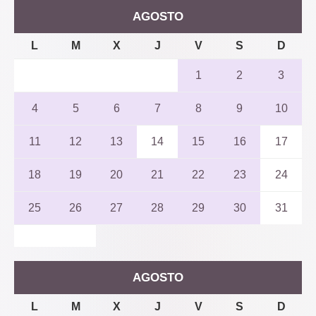
AGOSTO
L
M
X
J
V
S
D
1
2
3
4
5
6
7
8
9
10
11
12
13
14
15
16
17
18
19
20
21
22
23
24
25
26
27
28
29
30
31
AGOSTO
L
M
X
J
V
S
D