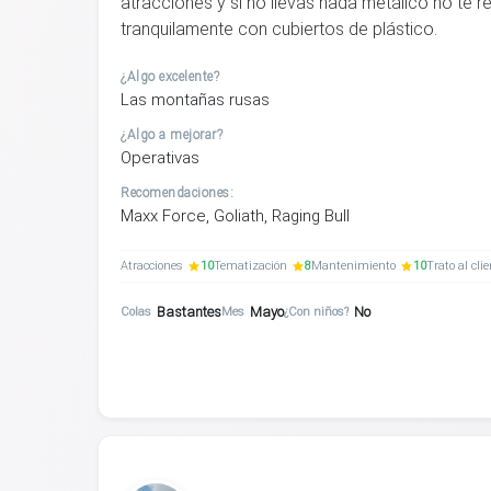
atracciones y si no llevas nada metálico no te re
tranquilamente con cubiertos de plástico.
¿Algo excelente?
Las montañas rusas
¿Algo a mejorar?
Operativas
Recomendaciones:
Maxx Force, Goliath, Raging Bull
Atracciones
10
Tematización
8
Mantenimiento
10
Trato al cli
Bastantes
Mayo
No
Colas
Mes
¿Con niños?