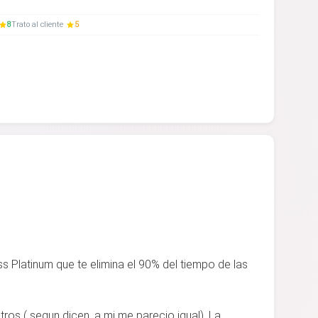
8
Trato al cliente
5
s Platinum que te elimina el 90% del tiempo de las
tros ( segun dicen, a mi me parecio igual). La