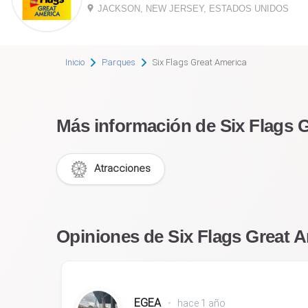
JACKSON, NEW JERSEY, ESTADOS UNIDOS
Inicio
Parques
Six Flags Great America
Más información de Six Flags 
Atracciones
Opiniones de Six Flags Great 
EGEA
•
hace 1 año