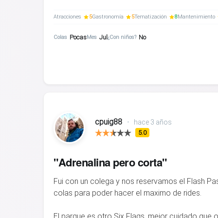
Atracciones
5
Gastronomía
5
Tematización
8
Mantenimiento
Pocas
Jul
No
Colas
Mes
¿Con niños?
cpuig88
•
hace 3 años
5.0
"Adrenalina pero corta"
Fui con un colega y nos reservamos el Flash Pas
colas para poder hacer el maximo de rides.
El parque es otro Six Flags, mejor cuidado que o