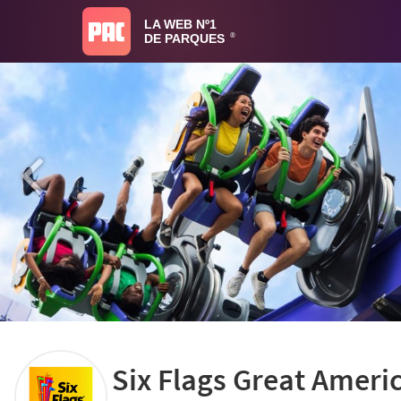
LA WEB Nº1
DE PARQUES
®
Six Flags Great Ameri