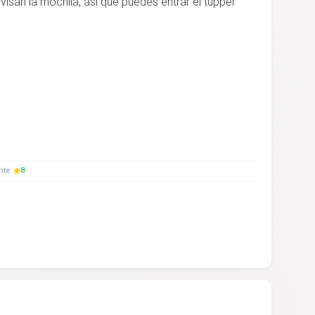
visan la mochila, así que puedes entrar el tupper
ente
8