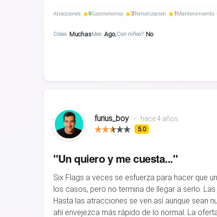
Atracciones
8
Gastronomía
3
Tematización
1
Mantenimiento
Muchas
Ago
No
Colas
Mes
¿Con niños?
furius_boy
•
hace 4 años
5.0
"Un quiero y me cuesta..."
Six Flags a veces se esfuerza para hacer que 
los casos, pero no termina de llegar a serlo. Las
Hasta las atracciones se ven así aunque sean n
ahí envejezca más rápido de lo normal. La ofert