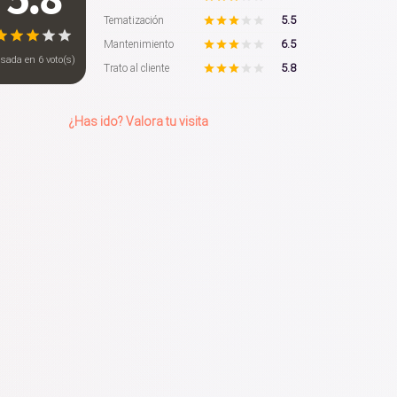
5.5
Tematización
6.5
Mantenimiento
asada en
6
voto(s)
5.8
Trato al cliente
¿Has ido? Valora tu visita