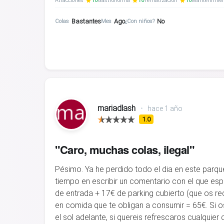
Atracciones
10
Gastronomía
10
Tematización
10
Mantenimie
Bastantes
Ago
No
Colas
Mes
¿Con niños?
mariadlash
•
hace 1 año
1.0
"Caro, muchas colas, ilegal"
Pésimo. Ya he perdido todo el dia en este parq
tiempo en escribir un comentario con el que esp
de entrada + 17€ de parking cubierto (que os r
en comida que te obligan a consumir = 65€. Si 
el sol adelante, si quereis refrescaros cualquier