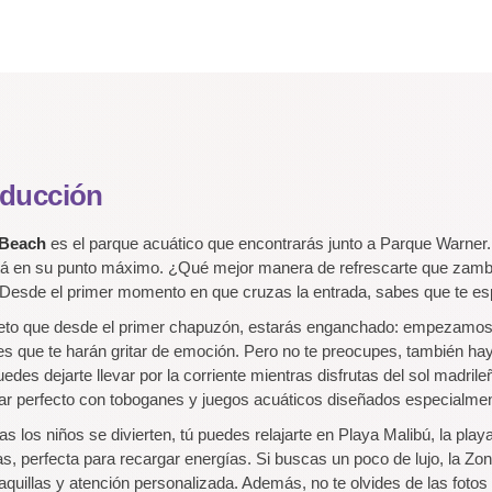
oducción
 Beach
es el parque acuático que encontrarás junto a Parque Warner. 
tá en su punto máximo. ¿Qué mejor manera de refrescarte que zambul
Desde el primer momento en que cruzas la entrada, sabes que te esper
eto que desde el primer chapuzón, estarás enganchado: empezamos
s que te harán gritar de emoción. Pero no te preocupes, también hay
edes dejarte llevar por la corriente mientras disfrutas del sol madri
gar perfecto con toboganes y juegos acuáticos diseñados especialmen
as los niños se divierten, tú puedes relajarte en Playa Malibú, la pl
as, perfecta para recargar energías. Si buscas un poco de lujo, la Z
 taquillas y atención personalizada. Además, no te olvides de las fot