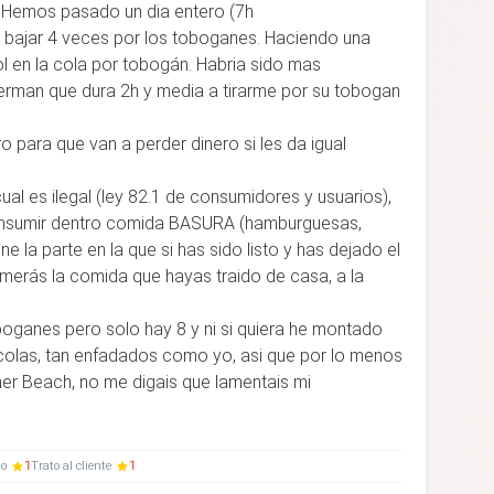
. Hemos pasado un dia entero (7h
bajar 4 veces por los toboganes. Haciendo una
ol en la cola por tobogán. Habria sido mas
erman que dura 2h y media a tirarme por su tobogan
o para que van a perder dinero si les da igual
ual es ilegal (ley 82.1 de consumidores y usuarios),
onsumir dentro comida BASURA (hamburguesas,
ne la parte en la que si has sido listo y has dejado el
merás la comida que hayas traido de casa, a la
oganes pero solo hay 8 y ni si quiera he montado
 colas, tan enfadados como yo, asi que por lo menos
er Beach, no me digais que lamentais mi
to
1
Trato al cliente
1