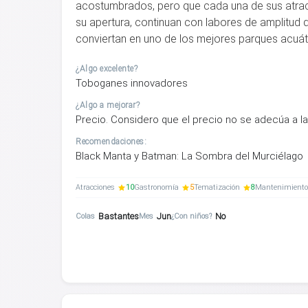
acostumbrados, pero que cada una de sus atrac
su apertura, continuan con labores de amplitud
conviertan en uno de los mejores parques acuát
¿Algo excelente?
Toboganes innovadores
¿Algo a mejorar?
Precio. Considero que el precio no se adecúa a l
Recomendaciones:
Black Manta y Batman: La Sombra del Murciélago
Atracciones
10
Gastronomía
5
Tematización
8
Mantenimiento
Bastantes
Jun
No
Colas
Mes
¿Con niños?