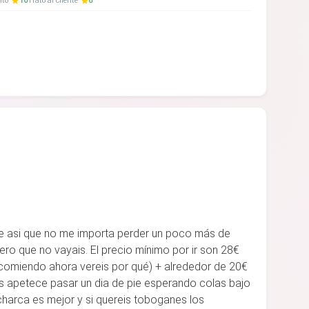
nto
10
Trato al cliente
8
ue asi que no me importa perder un poco más de
ero que no vayais. El precio mínimo por ir son 28€
ecomiendo ahora vereis por qué) + alrededor de 20€
os apetece pasar un dia de pie esperando colas bajo
 charca es mejor y si quereis toboganes los