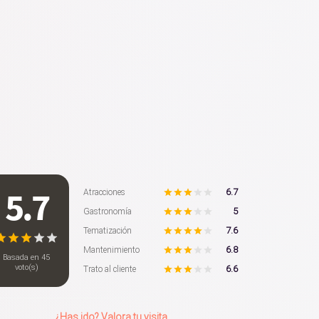
5.7
6.7
Atracciones
5
Gastronomía
7.6
Tematización
6.8
Mantenimiento
Basada en
45
voto(s)
6.6
Trato al cliente
¿Has ido? Valora tu visita