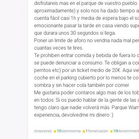
disfrutareis mas en el parque de vuestro pueblo
aproximadamente) y solo nos ha dado tiempo a 
cuenta fácil casi 1h y media de espera bajo el s
emocionante pasar la tarde en casa viendo sup
que durara unos 30 segundos si llega.
Poner un limite de aforo no vendria nada mal per
cuantas veces te tires.
Te prohiben entrar comida y bebida de fuera lo c
se puede denunciar a consumo. Te obligan a c
perritos etc) por un ticket medio de 20€. Aqui vie
coche en el parking cubierto por lo menos te co
sombra y sin hacer cola también por comer.
Me gustaria poder contaros algo mas de los tob
en todos. Si os puedo hablar de la gente de las
tengo claro que nadie volverá más. Parque Warn
experiencia, devolvedme mi dinero :)
Atracciones
10
Gastronomía
1
Tematización
10
Mantenimien