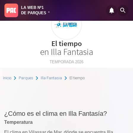
LA WEB Nº1
DE PARQUES
®
El tiempo
en Illa Fantasia
TEMPORADA 2026
Inicio
Parques
Illa Fantasia
El tiempo
¿Cómo es el clima en Illa Fantasía?
Temperatura
El clima en Vilassar de Mar, dónde se encuentra Illa