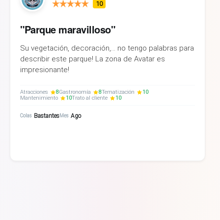
10
"Parque maravilloso"
Su vegetación, decoración,... no tengo palabras para
describir este parque! La zona de Avatar es
impresionante!
Atracciones
8
Gastronomía
8
Tematización
10
Mantenimiento
10
Trato al cliente
10
Bastantes
Ago
Colas
Mes