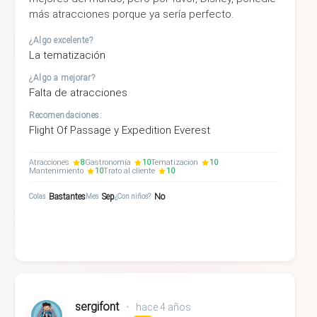
más atracciones porque ya sería perfecto.
¿Algo excelente?
La tematización
¿Algo a mejorar?
Falta de atracciones
Recomendaciones:
Flight Of Passage y Expedition Everest
Atracciones
8
Gastronomía
10
Tematización
10
Mantenimiento
10
Trato al cliente
10
Bastantes
Sep
No
Colas
Mes
¿Con niños?
sergifont
•
hace 4 años