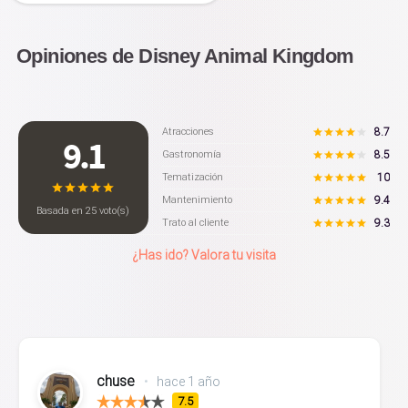
Opiniones de Disney Animal Kingdom
8.7
Atracciones
9.1
8.5
Gastronomía
10
Tematización
9.4
Mantenimiento
Basada en
25
voto(s)
9.3
Trato al cliente
¿Has ido? Valora tu visita
chuse
•
hace 1 año
7.5