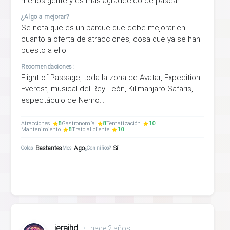
menos gente y es más agradecido de pasear.
¿Algo a mejorar?
Se nota que es un parque que debe mejorar en
cuanto a oferta de atracciones, cosa que ya se han
puesto a ello.
Recomendaciones:
Flight of Passage, toda la zona de Avatar, Expedition
Everest, musical del Rey León, Kilimanjaro Safaris,
espectáculo de Nemo...
Atracciones
8
Gastronomía
8
Tematización
10
Mantenimiento
8
Trato al cliente
10
Bastantes
Ago
Sí
Colas
Mes
¿Con niños?
jeraihd
•
hace 2 años