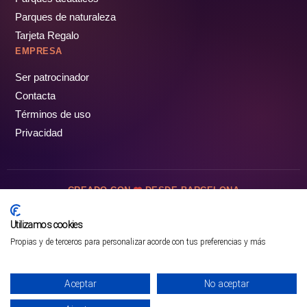
Parques de naturaleza
Tarjeta Regalo
EMPRESA
Ser patrocinador
Contacta
Términos de uso
Privacidad
CREADO CON
DESDE BARCELONA
OCIOTUR DIGITAL SL. © Todos los derechos reservados · 2026
Utilizamos cookies
Propias y de terceros para personalizar acorde con tus preferencias y más
Mejor opción en SATOORDAY
Comprar entradas
Aceptar
No aceptar