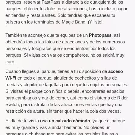
parques, reservar FastPass a distancia de cualquiera de los
parques, obtener tus fotos de atracciones, hasta incluso pagar
en tiendas y restaurantes. Solo tendrás que escanear tu
pulsera en los terminales de Magic Band, ¡Y listo!
También te aconsejo que te equipes de un
Photopass
, así
obtendrás todas las fotos de atracciones y de los numerosos
personajes y fotógrafos que se encuentran por todos los
parques. Si viajas con varios compañeros, no os saldrá muy
caro.
Cuando llegues al parque, tienes a tu disposición de
acceso
Wi-Fi
en todo el parque, alquiler de cochecitos y sillas de
ruedas y alquiler de taquillas para dejar tus objetos personales.
Si visitas el parque con niños o bebés, encontrarás espacios
para cambiarlos y dar de comer, así como el sistema de Rider
Switch, para disfrutar de las atracciones en las que hay una
restricción de altura, sin tener que hacer la cola dos veces.
El día de tu visita
usa un calzado cómodo
, ya que el parque
es muy grande y vas a andar bastante. No olvides un
paraguas o chubasquero para evitar las posibles lluvias o