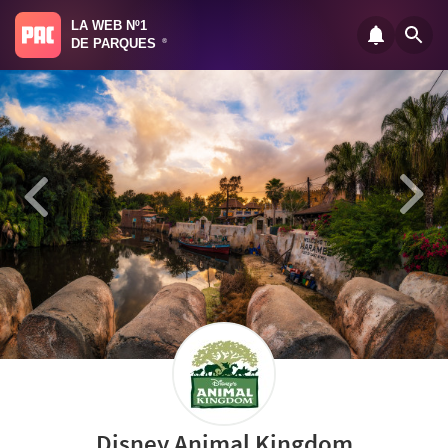
LA WEB Nº1
DE PARQUES
®
Disney Animal Kingdom