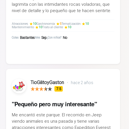
lagrimita con las intimidantes rocas voladoras, que
nivel de detalle y lo pequeño que te hacen sentirte.
Atracciones
10
Gastronomía
5
Tematización
10
Mantenimiento
10
Trato al cliente
10
Bastantes
Sep
No
Colas
Mes
¿Con niños?
TioGilitoyGaston
•
hace 2 años
7.5
"Pequeño pero muy interesante"
Me encantó este parque. El recorrido en Jeep
viendo animales es una pasada y tiene varias
atracciones interesantes como Expedition Everest