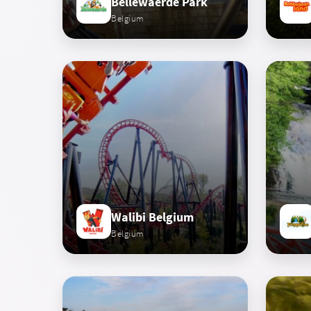
Bellewaerde Park
Belgium
Walibi Belgium
Belgium