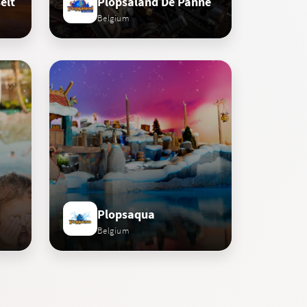
elt
Plopsaland De Panne
Belgium
Plopsaqua
Belgium