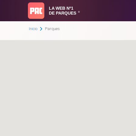
LA WEB Nº1
DE PARQUES
®
Inicio
Parques