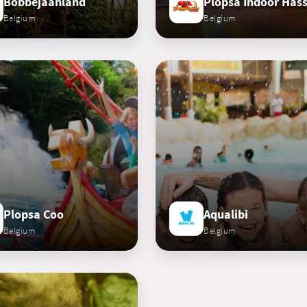
Bobbejaanland
Plopsa Indoor Hass
Belgium
Belgium
Plopsa Coo
Aqualibi
Belgium
Belgium