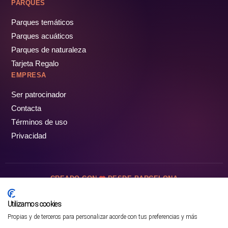
PARQUES
Parques temáticos
Parques acuáticos
Parques de naturaleza
Tarjeta Regalo
EMPRESA
Ser patrocinador
Contacta
Términos de uso
Privacidad
CREADO CON
DESDE BARCELONA
OCIOTUR DIGITAL SL. © Todos los derechos reservados · 2026
Utilizamos cookies
Propias y de terceros para personalizar acorde con tus preferencias y más
Mejor opción en SATOORDAY