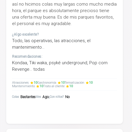
así no hicimos colas muy largas como mucho media
hora, el parque es absolutamente precioso tiene
una oferta muy buena. Es de mis parques favoritos,
el personal es muy agradable.
¿Algo excelente?
Todo, las operativas, las atracciones, el
mantenimiento...
Recomendaciones:
Kondaa, Tiki waka, psyké underground, Pop corn
Revenge... todas
Atracciones
10
Gastronomía
10
Tematización
10
Mantenimiento
10
Trato al cliente
10
Bastantes
Ago
No
Colas
Mes
¿Con niños?