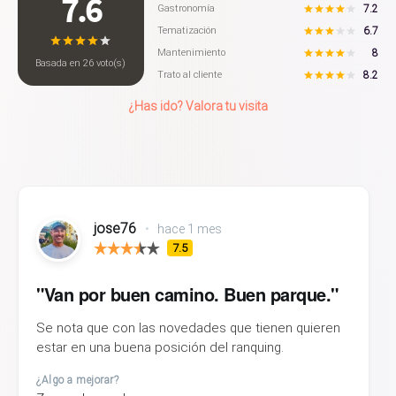
7.6
7.2
Gastronomía
6.7
Tematización
8
Mantenimiento
Basada en
26
voto(s)
8.2
Trato al cliente
¿Has ido? Valora tu visita
jose76
•
hace 1 mes
7.5
"Van por buen camino. Buen parque."
Se nota que con las novedades que tienen quieren
estar en una buena posición del ranquing.
¿Algo a mejorar?