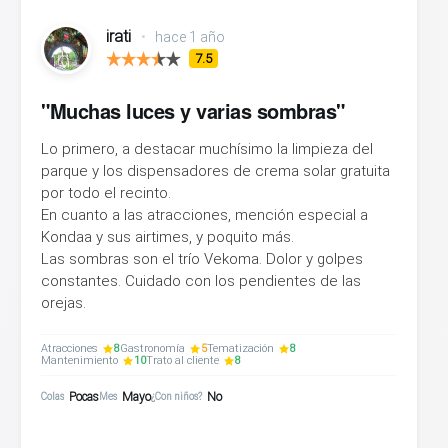
irati
•
hace 1 año
7.5
"Muchas luces y varias sombras"
Lo primero, a destacar muchísimo la limpieza del
parque y los dispensadores de crema solar gratuita
por todo el recinto.
En cuanto a las atracciones, mención especial a
Kondaa y sus airtimes, y poquito más.
Las sombras son el trío Vekoma. Dolor y golpes
constantes. Cuidado con los pendientes de las
orejas.
Atracciones
8
Gastronomía
5
Tematización
8
Mantenimiento
10
Trato al cliente
8
Pocas
Mayo
No
Colas
Mes
¿Con niños?