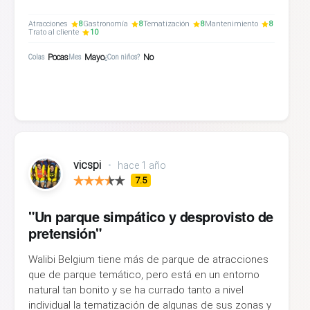
Atracciones
8
Gastronomía
8
Tematización
8
Mantenimiento
8
Trato al cliente
10
Pocas
Mayo
No
Colas
Mes
¿Con niños?
vicspi
•
hace 1 año
7.5
"Un parque simpático y desprovisto de
pretensión"
Walibi Belgium tiene más de parque de atracciones
que de parque temático, pero está en un entorno
natural tan bonito y se ha currado tanto a nivel
individual la tematización de algunas de sus zonas y