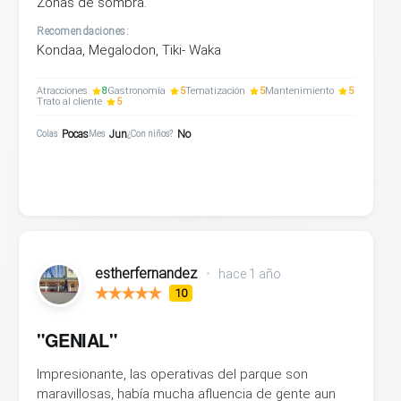
Zonas de sombra.
Recomendaciones:
Kondaa, Megalodon, Tiki- Waka
Atracciones
8
Gastronomía
5
Tematización
5
Mantenimiento
5
Trato al cliente
5
Pocas
Jun
No
Colas
Mes
¿Con niños?
estherfernandez
•
hace 1 año
10
"GENIAL"
Impresionante, las operativas del parque son
maravillosas, había mucha afluencia de gente aun