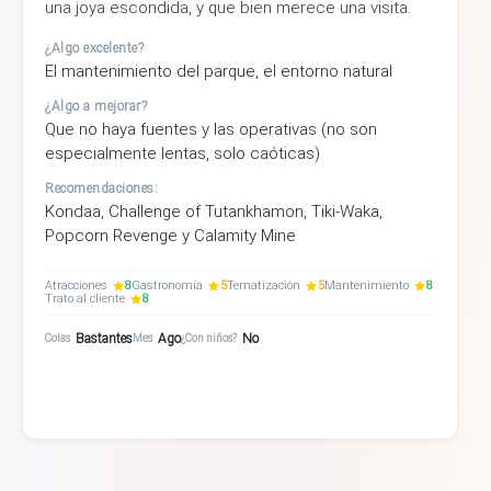
una joya escondida, y que bien merece una visita.
¿Algo excelente?
El mantenimiento del parque, el entorno natural
¿Algo a mejorar?
Que no haya fuentes y las operativas (no son
especialmente lentas, solo caóticas)
Recomendaciones:
Kondaa, Challenge of Tutankhamon, Tiki-Waka,
Popcorn Revenge y Calamity Mine
Atracciones
8
Gastronomía
5
Tematización
5
Mantenimiento
8
Trato al cliente
8
Bastantes
Ago
No
Colas
Mes
¿Con niños?