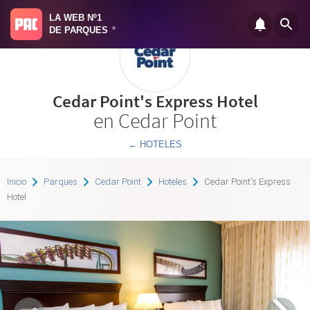
LA WEB Nº1
DE PARQUES
®
Cedar Point's Express Hotel
en Cedar Point
← HOTELES
Inicio
Parques
Cedar Point
Hoteles
Cedar Point's Express
Hotel