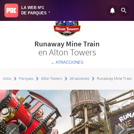
LA WEB Nº1
DE PARQUES
®
Runaway Mine Train
en Alton Towers
← ATRACCIONES
Inicio
Parques
Alton Towers
Atracciones
Runaway Mine Train