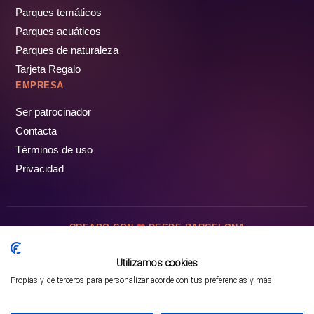
Parques temáticos
Parques acuáticos
Parques de naturaleza
Tarjeta Regalo
EMPRESA
Ser patrocinador
Contacta
Términos de uso
Privacidad
CREADO CON
DESDE BARCELONA
OCIOTUR DIGITAL SL. © Todos los derechos reservados · 2026
Utilizamos cookies
Propias y de terceros para personalizar acorde con tus preferencias y más
Mejor opción en SATOORDAY
Comprar entradas