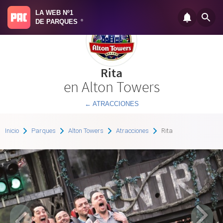
LA WEB Nº1
DE PARQUES
®
Rita
en Alton Towers
← ATRACCIONES
Inicio
Parques
Alton Towers
Atracciones
Rita