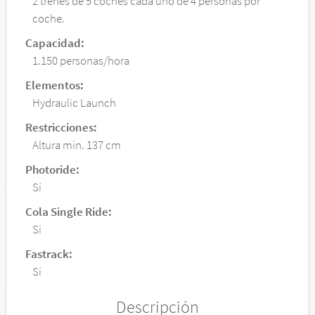
2 trenes de 5 coches cada uno de 4 personas por
coche.
Capacidad:
1.150 personas/hora
Elementos:
Hydraulic Launch
Restricciones:
Altura mín. 137 cm
Photoride:
Sí
Cola Single Ride:
Sí
Fastrack:
Sí
Descripción