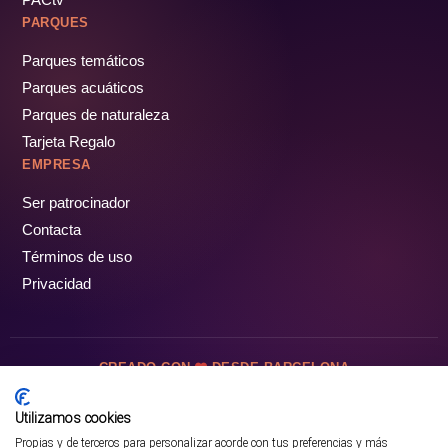
PARQUES
Parques temáticos
Parques acuáticos
Parques de naturaleza
Tarjeta Regalo
EMPRESA
Ser patrocinador
Contacta
Términos de uso
Privacidad
CREADO CON
DESDE BARCELONA
OCIOTUR DIGITAL SL. © Todos los derechos reservados · 2026
Utilizamos cookies
Propias y de terceros para personalizar acorde con tus preferencias y más
Mejor opción en SATOORDAY