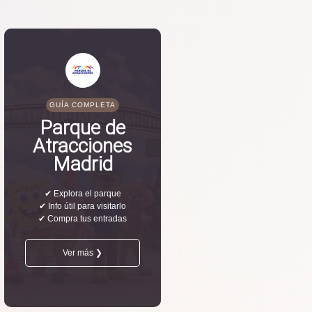
GUÍA COMPLETA
Parque de
Atracciones
Madrid
✔ Explora el parque
✔ Info útil para visitarlo
✔ Compra tus entradas
Ver más ❯