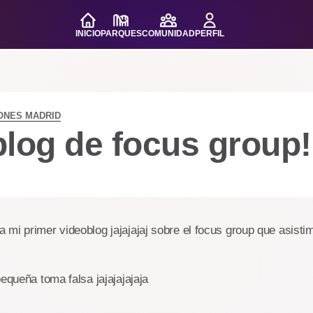
INICIO
PARQUES
COMUNIDAD
PERFIL
ONES MADRID
log de focus group!
mi primer videoblog jajajajaj sobre el focus group que asist
pequeña toma falsa jajajajajaja