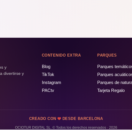
CONTENIDO EXTRA
PARQUES
Blog
Parques temático
es y
 divertirse y
TikTok
Parques acuático
Instagram
Parques de natur
PACtv
Tarjeta Regalo
CREADO CON
DESDE BARCELONA
OCIOTUR DIGITAL SL. © Todos los derechos reservados · 2026