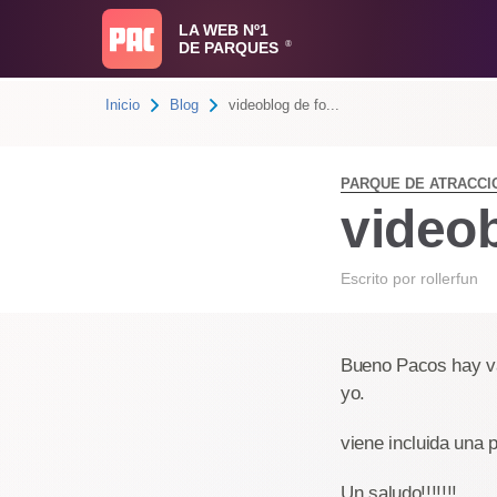
LA WEB Nº1
DE PARQUES
®
Inicio
Blog
videoblog de fo...
PARQUE DE ATRACCI
videob
Escrito por
rollerfun
Bueno Pacos hay va 
yo.
viene incluida una 
Un saludo!!!!!!!