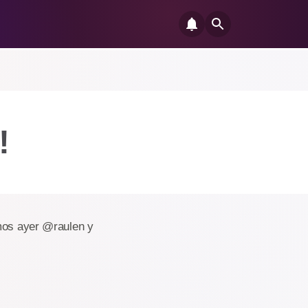
!
imos ayer @raulen y