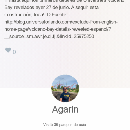
Y hasta aquí los primeros detalles de Universal's Volcano
Bay revelados ayer 27 de junio. A seguir esta
construcción, toca! :D Fuente:
http://blog.universalorlando.com/exclude-from-english-
home-page/volcano-bay-details-revealed-espanol/?
__source=sm.awr.je.dj.fj.&linkId=25975250
0
Agarin
Visitó 36 parques de ocio.