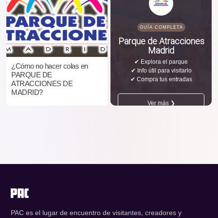
GUÍA COMPLETA
Parque de Atracciones
Madrid
✔ Explora el parque
¿Cómo no hacer colas en
✔ Info útil para visitarlo
PARQUE DE
✔ Compra tus entradas
ATRACCIONES DE
MADRID?
Ver más ❯
PAC es el lugar de encuentro de visitantes, creadores y