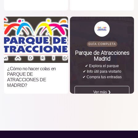
GUÍA COMPLETA
Parque de Atracciones
Madrid
✔ Explora el parque
¿Cómo no hacer colas en
✔ Info útil para visitarlo
PARQUE DE
✔ Compra tus entradas
ATRACCIONES DE
MADRID?
Ver más ❯