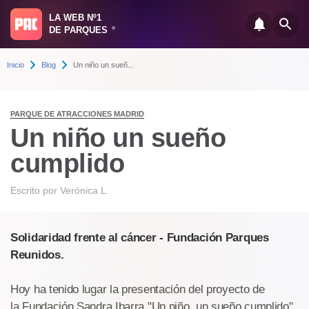
LA WEB Nº1
DE PARQUES
®
Inicio
Blog
Un niño un sueñ...
PARQUE DE ATRACCIONES MADRID
Un niño un sueño
cumplido
Escrito por
Verónica L.
Solidaridad frente al cáncer - Fundación Parques
Reunidos.
Hoy ha tenido lugar la presentación del proyecto de
la Fundación Sandra Ibarra "Un niño, un sueño cumplido",