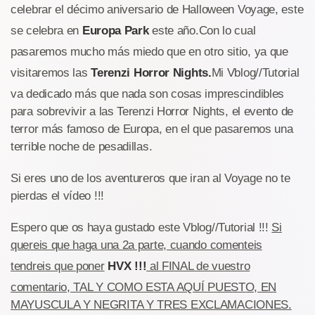
celebrar el décimo aniversario de Halloween Voyage, este
se celebra en
Europa Park
este año.Con lo cual
pasaremos mucho más miedo que en otro sitio, ya que
visitaremos las
Terenzi Horror Nights.
Mi Vblog//Tutorial
va dedicado más que nada son cosas imprescindibles
para sobrevivir a las Terenzi Horror Nights, el evento de
terror más famoso de Europa, en el que pasaremos una
terrible noche de pesadillas.
Si eres uno de los aventureros que iran al Voyage no te
pierdas el vídeo !!!
Espero que os haya gustado este Vblog//Tutorial !!!
Si
quereis que haga una 2a parte, cuando comenteis
tendreis que poner
HVX !!!
al FINAL de vuestro
comentario, TAL Y COMO ESTA AQUÍ PUESTO, EN
MAYUSCULA Y NEGRITA Y TRES EXCLAMACIONES.