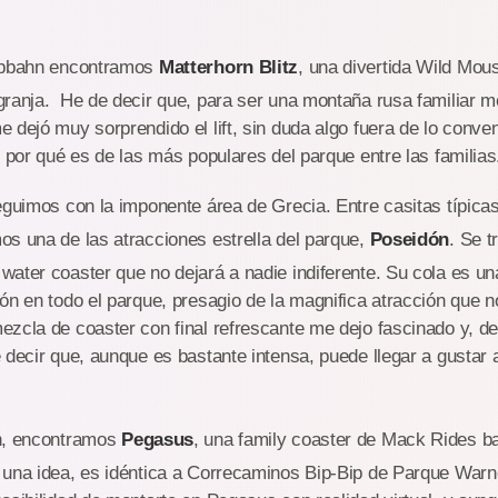
Bobbahn encontramos
Matterhorn Blitz
, una divertida Wild Mo
ranja. He de decir que, para ser una montaña rusa familiar m
 dejó muy sorprendido el lift, sin duda algo fuera de lo convenc
í por qué es de las más populares del parque entre las familia
eguimos con la imponente área de Grecia. Entre casitas típica
s una de las atracciones estrella del parque,
Poseidón
. Se t
ater coaster que no dejará a nadie indiferente. Su cola es un
ón en todo el parque, presagio de la magnifica atracción que no
zcla de coaster con final refrescante me dejo fascinado y, de
 decir que, aunque es bastante intensa, puede llegar a gustar a
n, encontramos
Pegasus
, una family coaster de Mack Rides b
 una idea, es idéntica a Correcaminos Bip-Bip de Parque Warn