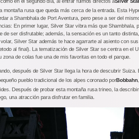
 como en el segundo día, al entrar fuimos directos a
Silver Sta
la montaña rusa que queda más cerca de la entrada. Esta Hyp
rdar a Shambhala de Port Aventura, pero pese a ser del mismo
encias: En primer lugar, Silver Star vibra más que Shambhala, p
je de ser disfrutable; además, la sensación es un tanto distinta
olar, Silver Star además te hace agarrarte al asiento con su
todo al final). La tematización de Silver Star se centra en el
u zona de colas fue una de mis favoritas en todo el parque.
do, después de Silver Star llega la hora de descubrir Suiza.
equeño pueblo tradicional de los alpes coronado por
Bobbahn
des. Después de probar esta montaña rusa trineo, la describi
ego, una atracción para disfrutar en familia.