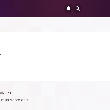
a
lada en
r más sobre este