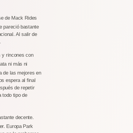
use de Mack Rides
e pareció bastante
ional. Al salir de
s.
s y rincones con
rata ni más ni
a de las mejores en
s espera al final
spués de repetir
 todo tipo de
astante decente.
er. Europa Park