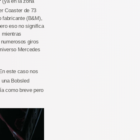
r
(ya en la zona
er Coaster de 73
 fabricante (B&M),
ero eso no significa
, mientras
s numerosos giros
 Universo Mercedes
 En este caso nos
, una Bobsled
ría como breve pero