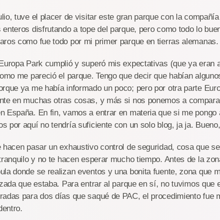
io, tuve el placer de visitar este gran parque con la compañí
 enteros disfrutando a tope del parque, pero como todo lo bue
aros como fue todo por mi primer parque en tierras alemanas
 Europa Park cumplió y superó mis expectativas (que ya eran a
 como me pareció el parque. Tengo que decir que habían algun
orque ya me había informado un poco; pero por otra parte Eu
nte en muchas otras cosas, y más si nos ponemos a comparar
n España. En fin, vamos a entrar en materia que si me pongo a
 por aquí no tendría suficiente con un solo blog, ja ja. Bueno
e hacen pasar un exhaustivo control de seguridad, cosa que s
tranquilo y no te hacen esperar mucho tiempo. Antes de la zona
la donde se realizan eventos y una bonita fuente, zona que m
izada que estaba. Para entrar al parque en sí, no tuvimos que 
radas para dos días que saqué de PAC, el procedimiento fue m
entro.