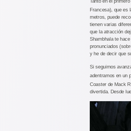
Tanto en el primero
Francesa), que es 
metros, puede reco
tienen varias difer
que la atracción de
Shambhala te hace v
pronunciados (sobre
y he de decir que s
Si seguimos avanzan
adentramos en un p
Coaster de Mack Ri
divertida. Desde lu