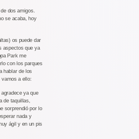
a de dos amigos.
no se acaba, hoy
.
ltas) os puede dar
os aspectos que ya
ropa Park me
lo con los parques
 hablar de los
, vamos a ello:
e agradece ya que
 de taquillas,
e sorprendió por lo
esperar nada y
uy ágil y en un pis