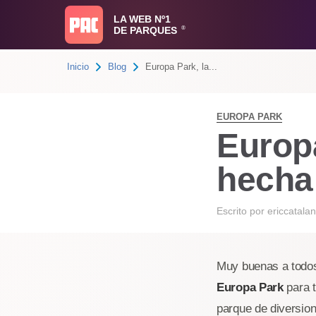
LA WEB Nº1
DE PARQUES
®
Inicio
Blog
Europa Park, la...
EUROPA PARK
Europa
hecha
Escrito por
ericcatalan
Muy buenas a todos,
Europa Park
para t
parque de diversio