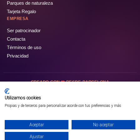
Parques de naturaleza
Tarjeta Regalo
EMPRESA
Ser patrocinador
Contacta
Términos de uso
Privacidad
CREADO CON
DESDE BARCELONA
OCIOTUR DIGITAL SL. © Todos los derechos reservados · 2026
Utilizamos cookies
Propias y de terceros para personalizar acorde con tus preferencias y más
Aceptar
No aceptar
Ajustar