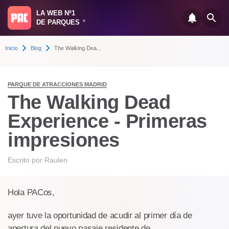
LA WEB Nº1
DE PARQUES
®
Inicio
Blog
The Walking Dea...
PARQUE DE ATRACCIONES MADRID
The Walking Dead
Experience - Primeras
impresiones
Escrito por
Raulen
Hola PACos,
ayer tuve la oportunidad de acudir al primer día de
apertura del nuevo pasaje residente de