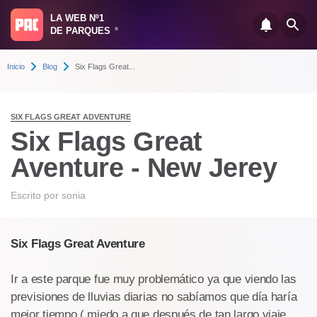
LA WEB Nº1
DE PARQUES
®
Inicio
Blog
Six Flags Great...
SIX FLAGS GREAT ADVENTURE
Six Flags Great
Aventure - New Jerey
Escrito por
sonia
Six Flags Great Aventure
Ir a este parque fue muy problemático ya que viendo las
previsiones de lluvias diarias no sabíamos que día haría
mejor tiempo ( miedo a que después de tan largo viaje