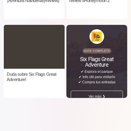
¡Aventura Navideña!(Review)
review #Honeymoon 2
GUÍA COMPLETA
Six Flags Great
Adventure
✔ Explora el parque
Duda sobre Six Flags Great
✔ Info útil para visitarlo
Adventure!
✔ Compra tus entradas
Ver más ❯