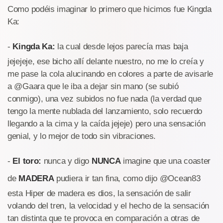
Como podéis imaginar lo primero que hicimos fue Kingda
Ka:
-
Kingda Ka:
la cual desde lejos parecía mas baja
jejejeje, ese bicho allí delante nuestro, no me lo creía y
me pase la cola alucinando en colores a parte de avisarle
a @Gaara que le iba a dejar sin mano (se subió
conmigo), una vez subidos no fue nada (la verdad que
tengo la mente nublada del lanzamiento, solo recuerdo
llegando a la cima y la caída jejeje) pero una sensación
genial, y lo mejor de todo sin vibraciones.
-
El toro:
nunca y digo
NUNCA
imagine que una coaster
de
MADERA
pudiera ir tan fina, como dijo @Ocean83
esta Hiper de madera es dios, la sensación de salir
volando del tren, la velocidad y el hecho de la sensación
tan distinta que te provoca en comparación a otras de