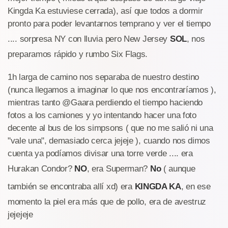
Kingda Ka estuviese cerrada), así que todos a dormir
pronto para poder levantarnos temprano y ver el tiempo
.... sorpresa NY con lluvia pero New Jersey
SOL
, nos
preparamos rápido y rumbo Six Flags.
1h larga de camino nos separaba de nuestro destino
(nunca llegamos a imaginar lo que nos encontraríamos ),
mientras tanto @Gaara perdiendo el tiempo haciendo
fotos a los camiones y yo intentando hacer una foto
decente al bus de los simpsons ( que no me salió ni una
"vale una", demasiado cerca jejeje ), cuando nos dimos
cuenta ya podíamos divisar una torre verde .... era
Hurakan Condor?
NO
, era Superman?
No
( aunque
también se encontraba allí xd) era
KINGDA KA
, en ese
momento la piel era más que de pollo, era de avestruz
jejejeje