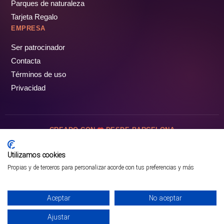
Parques de naturaleza
Tarjeta Regalo
EMPRESA
Ser patrocinador
Contacta
Términos de uso
Privacidad
CREADO CON
DESDE BARCELONA
OCIOTUR DIGITAL SL. © Todos los derechos reservados · 2026
Utilizamos cookies
Propias y de terceros para personalizar acorde con tus preferencias y más
Aceptar
No aceptar
Ajustar
¡PÁSALO!
GUÍA COMPLETA ❯