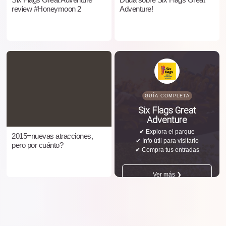
review #Honeymoon 2
Adventure!
GUÍA COMPLETA
Six Flags Great
Adventure
✔ Explora el parque
2015=nuevas atracciones,
✔ Info útil para visitarlo
pero por cuánto?
✔ Compra tus entradas
Ver más ❯