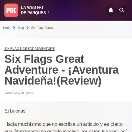
LA WEB Nº1
DE PARQUES
®
Inicio
Blog
Six Flags Great...
SIX FLAGS GREAT ADVENTURE
Six Flags Great
Adventure - ¡Aventura
Navideña!(Review)
Escrito por
paio
Ei buenas!
Hacia muchísimo que no escribía un articulo y es cierto
que últimamente he estado inactivo por estos lugares, así