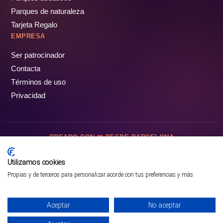
Parques de naturaleza
Tarjeta Regalo
EMPRESA
Ser patrocinador
Contacta
Términos de uso
Privacidad
CREADO CON
DESDE BARCELONA
OCIOTUR DIGITAL SL. © Todos los derechos reservados · 2026
Utilizamos cookies
Propias y de terceros para personalizar acorde con tus preferencias y más
Aceptar
No aceptar