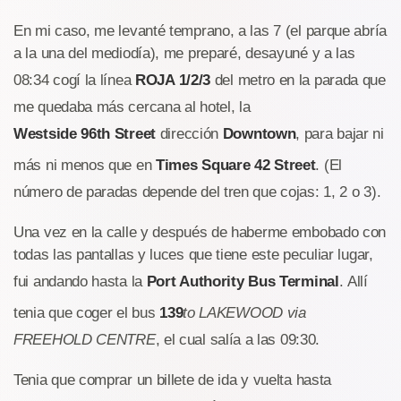
En mi caso, me levanté temprano, a las 7 (el parque abría
a la una del mediodía), me preparé, desayuné y a las
08:34 cogí la línea
ROJA 1/2/3
del metro en la parada que
me quedaba más cercana al hotel, la
Westside 96th Street
dirección
Downtown
, para bajar ni
más ni menos que en
Times Square 42 Street
. (El
número de paradas depende del tren que cojas: 1, 2 o 3).
Una vez en la calle y después de haberme embobado con
todas las pantallas y luces que tiene este peculiar lugar,
fui andando hasta la
Port Authority Bus Terminal
. Allí
tenia que coger el bus
139
to LAKEWOOD via
FREEHOLD CENTRE
, el cual salía a las 09:30.
Tenia que comprar un billete de ida y vuelta hasta