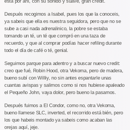
está por ahí, con su sonido y suave, gran credit.
Después recogimos a Isabel, pues los que la conoceis,
ya sabeis que ella es nuestra seguidora, pero que no se
sube a casi nada adrenalinico, la pobre se estaba
tomando un té, un té que compró en una taza de
recuerdo, y que al comprar podías hacer refiling durante
todo el día de café o té, genial.
Seguimos parque para adentro y a buscar nuevo credit:
creo que fué, Robin Hood, otra Vekoma, pero de madera,
bueno subí con Williy, no sin antes espantarle unas
cuantas avispas y salimos como si nos hubiese apaleado
el Pequeño John, vaya dolor, pero bueno la pasamos.
Después fuimos a El Condor, como no, otra Vekoma,
bueno llamese SLC, inverted, el recorrido está bién, pero
los que habeis montado ya sabeis como acaban las
orejas aquí, jeje.