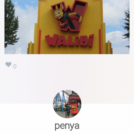
0
penya