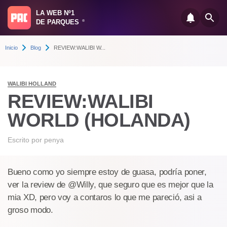
LA WEB Nº1
DE PARQUES
®
Inicio
Blog
REVIEW:WALIBI W...
WALIBI HOLLAND
REVIEW:WALIBI
WORLD (HOLANDA)
Escrito por
penya
Bueno como yo siempre estoy de guasa, podría poner,
ver la review de @Willy, que seguro que es mejor que la
mia XD, pero voy a contaros lo que me pareció, asi a
groso modo.