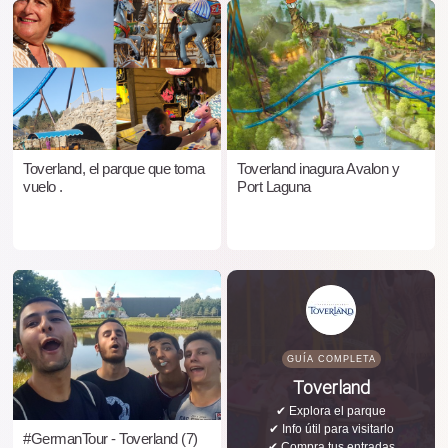
Toverland, el parque que toma
Toverland inagura Avalon y
vuelo .
Port Laguna
GUÍA COMPLETA
Toverland
✔ Explora el parque
✔ Info útil para visitarlo
#GermanTour - Toverland (7)
✔ Compra tus entradas