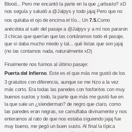
Blood... Pero me encantó la parte en la que ¿arbusto? xD
nos seguía y saludó a @Jalpys y todo jajaj Pero que no
nos quitaba el ojo de encima el tío... Un
7.5.
Como
anécdota al salir del pasaje a @Jalpys y a mí nos pararon
3 chicas que querían que las contáramos todo el pasaje,
que si daba mucho miedo y tal... qué listas que son jajaj
(no las contamos nada, naturalmente xD)
Finalmente nos fuimos al último pasaje:
Puerta del Infierno
. Este es el que más me gustó de los
3 gratuitos con diferencia, aunque se me hizo a la vez
más corto. Era todas las paredes con fosforitos con muy
buenos sustos y todo, la parte que más me gustó fue en
la que sale un ¿slenderman? de negro que claro, como
las paredes eran negras, se camuflaba divinamente y nos
enteramos al rato de que nos estaba siguiendo jajaj fue
muy bueno, me pegó un buen susto. Al final la típica