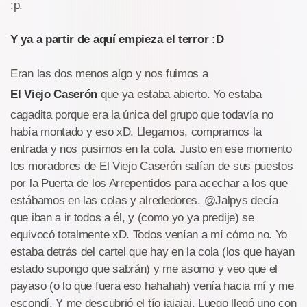
:p.
Y ya a partir de aquí empieza el terror :D
Eran las dos menos algo y nos fuimos a
El Viejo Caserón
que ya estaba abierto. Yo estaba
cagadita porque era la única del grupo que todavía no
había montado y eso xD. Llegamos, compramos la
entrada y nos pusimos en la cola. Justo en ese momento
los moradores de El Viejo Caserón salían de sus puestos
por la Puerta de los Arrepentidos para acechar a los que
estábamos en las colas y alrededores. @Jalpys decía
que iban a ir todos a él, y (como yo ya predije) se
equivocó totalmente xD. Todos venían a mí cómo no. Yo
estaba detrás del cartel que hay en la cola (los que hayan
estado supongo que sabrán) y me asomo y veo que el
payaso (o lo que fuera eso hahahah) venía hacia mí y me
escondí. Y me descubrió el tío jajajaj. Luego llegó uno con