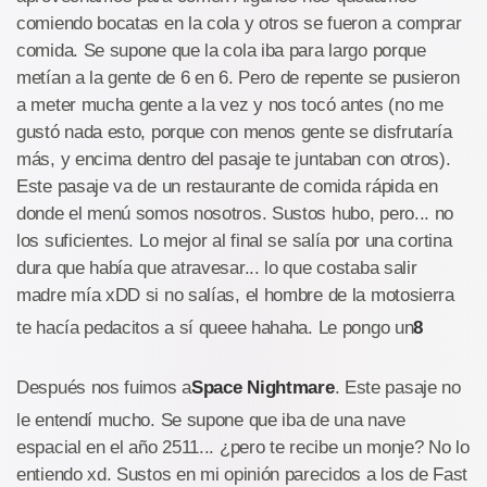
comiendo bocatas en la cola y otros se fueron a comprar
comida. Se supone que la cola iba para largo porque
metían a la gente de 6 en 6. Pero de repente se pusieron
a meter mucha gente a la vez y nos tocó antes (no me
gustó nada esto, porque con menos gente se disfrutaría
más, y encima dentro del pasaje te juntaban con otros).
Este pasaje va de un restaurante de comida rápida en
donde el menú somos nosotros. Sustos hubo, pero... no
los suficientes. Lo mejor al final se salía por una cortina
dura que había que atravesar... lo que costaba salir
madre mía xDD si no salías, el hombre de la motosierra
te hacía pedacitos a sí queee hahaha. Le pongo un
8
Después nos fuimos a
Space Nightmare
. Este pasaje no
le entendí mucho. Se supone que iba de una nave
espacial en el año 2511... ¿pero te recibe un monje? No lo
entiendo xd. Sustos en mi opinión parecidos a los de Fast