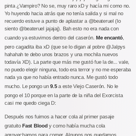
pinta ¿Vampiro? No se, muy raro xD y hacía mi como no.
Yo huyendo hacia atrás que no tenía salida y si mal no
recuerdo estuve a punto de aplastar a @beateruel (lo
siento @beateruel jajajaj). Bah esto no era nada con
cuando ya estuvimos dentro del caserón.
Me encantó
,
pero cagadita iba xD (que se lo digan al pobre @Jalpys
hahahah te debo unos brazos y una mochila nuevos
todavía XD). La parte que más me gustó fue la de... vale,
no puedo elegir ninguna, todo era terror y no me esperaba
nada ya que no había entrado nunca. Me gustó todo
mucho. Le pongo un
9.5
a este Viejo Caserón. No le
pongo el 10 porque en la parte de la niña del Exorcista
casi me quedo ciega D:
Después nos fuimos a hacer cola al primer pasaje
gratuito
Fast Blood
y como había mucha cola
aprovechamos para comer. Algunos nos quedamos