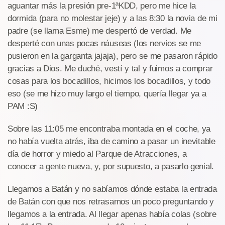
aguantar más la presión pre-1ªKDD, pero me hice la
dormida (para no molestar jeje) y a las 8:30 la novia de mi
padre (se llama Esme) me despertó de verdad. Me
desperté con unas pocas náuseas (los nervios se me
pusieron en la garganta jajaja), pero se me pasaron rápido
gracias a Dios. Me duché, vestí y tal y fuimos a comprar
cosas para los bocadillos, hicimos los bocadillos, y todo
eso (se me hizo muy largo el tiempo, quería llegar ya a
PAM :S)
Sobre las 11:05 me encontraba montada en el coche, ya
no había vuelta atrás, iba de camino a pasar un inevitable
día de horror y miedo al Parque de Atracciones, a
conocer a gente nueva, y, por supuesto, a pasarlo genial.
Llegamos a Batán y no sabíamos dónde estaba la entrada
de Batán con que nos retrasamos un poco preguntando y
llegamos a la entrada. Al llegar apenas había colas (sobre