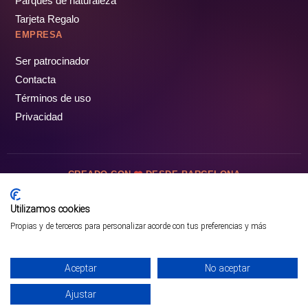
Parques de naturaleza
Tarjeta Regalo
EMPRESA
Ser patrocinador
Contacta
Términos de uso
Privacidad
CREADO CON
DESDE BARCELONA
OCIOTUR DIGITAL SL. © Todos los derechos reservados · 2026
Utilizamos cookies
Propias y de terceros para personalizar acorde con tus preferencias y más
Aceptar
No aceptar
Ajustar
¡PÁSALO!
GUÍA COMPLETA ❯