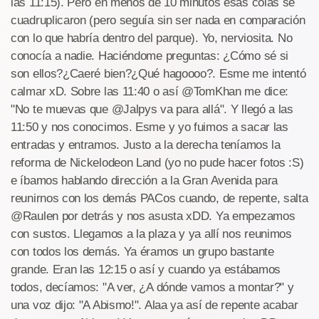
las 11:15). Pero en menos de 10 minutos esas colas se
cuadruplicaron (pero seguía sin ser nada en comparación
con lo que habría dentro del parque). Yo, nerviosita. No
conocía a nadie. Haciéndome preguntas: ¿Cómo sé si
son ellos?¿Caeré bien?¿Qué hagoooo?. Esme me intentó
calmar xD. Sobre las 11:40 o así @TomKhan me dice:
"No te muevas que @Jalpys va para allá". Y llegó a las
11:50 y nos conocimos. Esme y yo fuimos a sacar las
entradas y entramos. Justo a la derecha teníamos la
reforma de Nickelodeon Land (yo no pude hacer fotos :S)
e íbamos hablando dirección a la Gran Avenida para
reunirnos con los demás PACos cuando, de repente, salta
@Raulen por detrás y nos asusta xDD. Ya empezamos
con sustos. Llegamos a la plaza y ya allí nos reunimos
con todos los demás. Ya éramos un grupo bastante
grande. Eran las 12:15 o así y cuando ya estábamos
todos, decíamos: "A ver, ¿A dónde vamos a montar?" y
una voz dijo: "A Abismo!". Alaa ya así de repente acabar