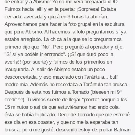
de entrar y a Abismo! Yo no me veía preparada xDD.
Fuimos hacia allí y en la puerta: ¡Sorpresa! Estaba
cerrada, averiada y quizá en 3 horas la abrirían.
Aprovechamos para hacer la foto grupal en la escultura
que pone Abismo. Al hacernos la foto preguntamos si ya
estaba arreglado. La chica a la que se lo preguntamos
primero dijo que "No". Pero preguntó al operador y dijo:
"Sí sí ya podéis ir entrando". ¡¡Sí que duró poco la
avería!! (por suerte) y fuimos de los primeritos en
inaugurarla. Al salir de Abismo estaba un poco
desconcertada, y eso mezclado con Tarántula... buff
madre mia. Además no recordaba a Tarántula tan brusca.
Después de esta nos fuimos a Tornado (bieeeen mi 9º
credit ^^). Tuvimos suerte de llegar "pronto" porque a los
15 minutos o así de que estuviéramos haciendo cola,
ésta se había triplicado. Decir de Tornado que me estrené
ese día en esa coaster, y que no me la esperaba tan
brusca, pero me gustó, deseando estoy de probar Batman