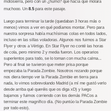
motosierra, pero con un ¿humo? que hacía que molara
muchooo. Un
8.5
para este pasaje.
Luego para terminar la tarde (quedaban 3 horas más o
menos) vimos a ver en qué podíamos montar. Pero para
nuestra sorpresa había muchísimas colas en todos lados,
incluso en las sillas voladoras. Algunos nos fuimos a Star
Flyer y otros a Vértigo. En Star Flyer no conté las horas
de cola, pero minimo 2 y media fueron. Los operarios
superlentos para todo, se lo toman con mucha calma...
Pero al final se tuvieron que meter prisa porque
empezaba la Parada Zombie. Nosotros rezando porque
nos diera tiempo ver la Parada Zombie en tierra para
nada, lo vimos sobrevolando Madrid (a mí me gustó verlo
desde arriba qué queréis que os diga xD) y luego
bajamos y fuimos corriendo con los demás PACos a
terminar este magnífico día. (No puntúo la Parada Zombie
por todo esto).