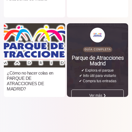
GUÍA COMPLETA
Parque de Atracciones
Madrid
✔ Explora el parque
¿Cómo no hacer colas en
✔ Info útil para visitarlo
PARQUE DE
✔ Compra tus entradas
ATRACCIONES DE
MADRID?
Ver más ❯