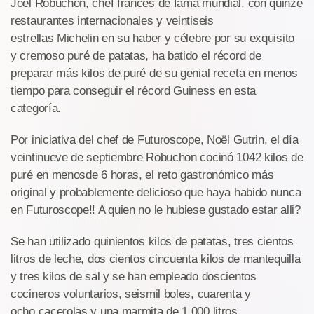
Joël Robuchon, chef francés de fama mundial, con quinze
restaurantes internacionales y veintiseis
estrellas Michelin en su haber y célebre por su exquisito
y cremoso puré de patatas, ha batido el récord de
preparar más kilos de puré de su genial receta en menos
tiempo para conseguir el récord Guiness en esta
categoría.
Por iniciativa del chef de Futuroscope, Noël Gutrin, el día
veintinueve de septiembre Robuchon cocinó 1042 kilos de
puré en menosde 6 horas, el reto gastronómico más
original y probablemente delicioso que haya habido nunca
en Futuroscope!! A quien no le hubiese gustado estar alli?
Se han utilizado quinientos kilos de patatas, tres cientos
litros de leche, dos cientos cincuenta kilos de mantequilla
y tres kilos de sal y se han empleado doscientos
cocineros voluntarios, seismil boles, cuarenta y
ocho cacerolas y una marmita de 1.000 litros.