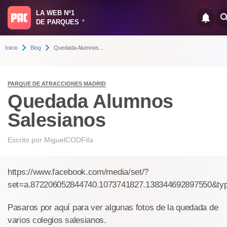
LA WEB Nº1
DE PARQUES
®
Inicio
Blog
Quedada Alumnos...
PARQUE DE ATRACCIONES MADRID
Quedada Alumnos
Salesianos
Escrito por
MiguelCODFifa
https://www.facebook.com/media/set/?
set=a.872206052844740.1073741827.138344692897550&ty
Pasaros por aquí para ver algunas fotos de la quedada de
varios colegios salesianos.