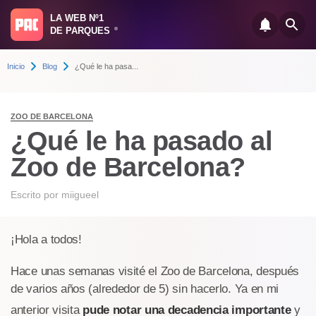
LA WEB Nº1
DE PARQUES
®
Inicio
Blog
¿Qué le ha pasa...
ZOO DE BARCELONA
¿Qué le ha pasado al
Zoo de Barcelona?
Escrito por
miigueel
¡Hola a todos!
Hace unas semanas visité el Zoo de Barcelona, después
de varios años (alrededor de 5) sin hacerlo. Ya en mi
anterior visita
p
ude notar una decadencia importante
y