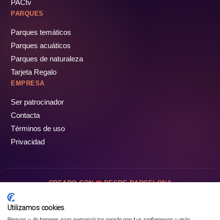
PACtv
PARQUES
Parques temáticos
Parques acuáticos
Parques de naturaleza
Tarjeta Regalo
EMPRESA
Ser patrocinador
Contacta
Términos de uso
Privacidad
CREADO CON
DESDE BARCELONA
OCIOTUR DIGITAL SL. © Todos los derechos reservados · 2026
Utilizamos cookies