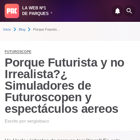
LA WEB Nº1
DE PARQUES
®
Inicio
Blog
Porque Futurist...
FUTUROSCOPE
Porque Futurista y no
Irrealista?¿
Simuladores de
Futuroscopen y
espectáculos aereos
Escrito por
sergiobaco