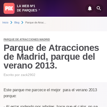
LA WEB Nº1
DE PARQUES
®
Inicio
Blog
Parque de Atrac...
PARQUE DE ATRACCIONES MADRID
Parque de Atracciones
de Madrid, parque del
verano 2013.
Escrito por
zack2902
Este parque me parcece el mejor para el verano 2013
porque:
- Al estar rodeado por arboles, hace que el calor, no se