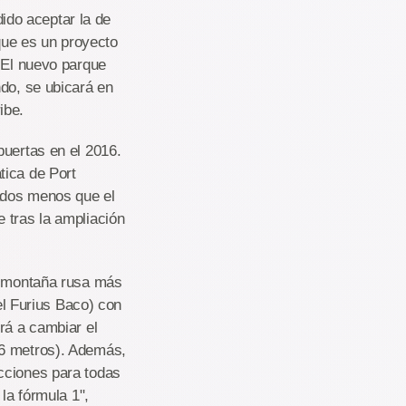
do aceptar la de
rque es un proyecto
. El nuevo parque
ndo, se ubicará en
ibe.
puertas en el 2016.
tica de Port
ados menos que el
 tras la ampliación
la montaña rusa más
del Furius Baco) con
rá a cambiar el
76 metros). Además,
cciones para todas
la fórmula 1",