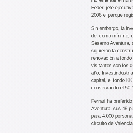
incrementar el núme
Feder, jefe ejecuti
2008 el parque regis
Sin embargo, la inv
de, como mínimo, un
Sésamo Aventura, c
siguieron la constr
renovación a fondo 
visitantes son los 
año, Investindustri
capital, el fondo K
conservando el 50
Ferrari ha preferid
Aventura, sus 48 p
para 4.000 personas
circuito de Valencia