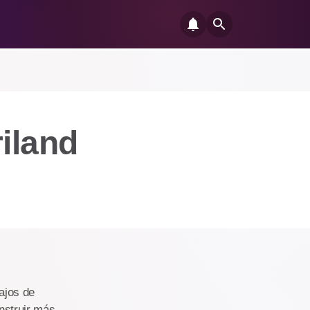
iland
ajos de
nstruir más