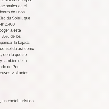
nacionales es el
dentro de unos
irc du Soleil, que
ver 2.400
coger a esta
l 35% de los
mpensar la bajada
e consolida así como
, con lo que se
y también de la
ado de Port
cuyos visitantes
 un cóctel turístico