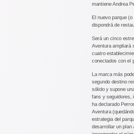
mantiene Andrea Pe
El nuevo parque (o 
dispondrá de restau
Será un cinco estre
Aventura ampliará s
cuatro establecimie
conectados con el 
La marca más poder
segundo destino res
sólido y supone una
fans y seguidores, 
ha declarado Perron
Aventura (quedándos
estrategia del parq
desarrollar un pla