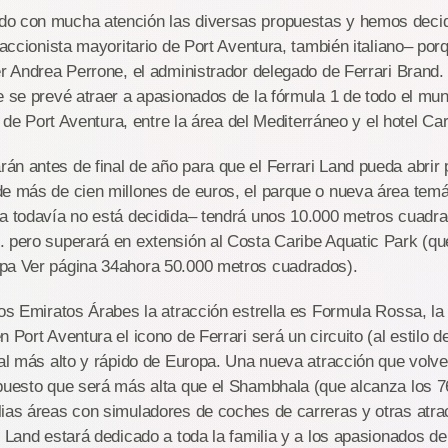
o con mucha atención las diversas propuestas y hemos decidi
l accionista mayoritario de Port Aventura, también italiano– po
er Andrea Perrone, el administrador delegado de Ferrari Brand
e se prevé atraer a apasionados de la fórmula 1 de todo el mu
rt de Port Aventura, entre la área del Mediterráneo y el hotel Car
n antes de final de año para que el Ferrari Land pueda abrir 
e más de cien millones de euros, el parque o nueva área temá
la todavía no está decidida– tendrá unos 10.000 metros cuadr
 pero superará en extensión al Costa Caribe Aquatic Park (que
pa Ver página 34ahora 50.000 metros cuadrados).
los Emiratos Árabes la atracción estrella es Formula Rossa, 
 Port Aventura el icono de Ferrari será un circuito (al estilo 
cal más alto y rápido de Europa. Una nueva atracción que volve
 puesto que será más alta que el Shambhala (que alcanza los 
lias áreas con simuladores de coches de carreras y otras atra
i Land estará dedicado a toda la familia y a los apasionados de 