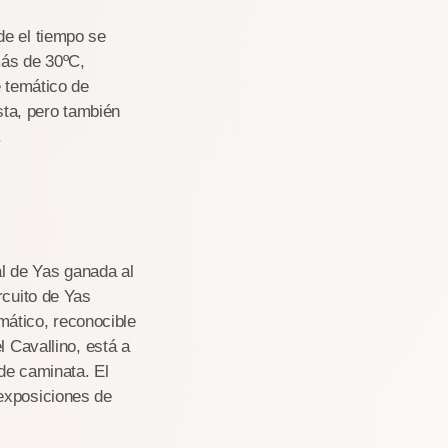
de el tiempo se
más de 30ºC,
e temático de
sta, pero también
.
al de Yas ganada al
rcuito de Yas
emático, reconocible
l Cavallino, está a
de caminata. El
exposiciones de