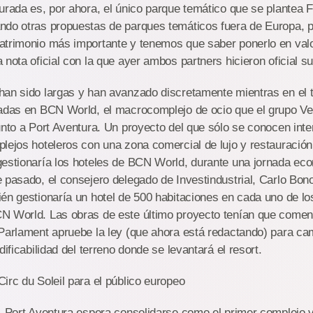
urada es, por ahora, el único parque temático que se plantea F
do otras propuestas de parques temáticos fuera de Europa, pe
trimonio más importante y tenemos que saber ponerlo en valor 
 nota oficial con la que ayer ambos partners hicieron oficial su
an sido largas y han avanzado discretamente mientras en el te
jadas en BCN World, el macrocomplejo de ocio que el grupo V
unto a Port Aventura. Un proyecto del que sólo se conocen int
lejos hoteleros con una zona comercial de lujo y restauració
gestionaría los hoteles de BCN World, durante una jornada ec
 pasado, el consejero delegado de Investindustrial, Carlo Bon
én gestionaría un hotel de 500 habitaciones en cada uno de l
N World. Las obras de este último proyecto tenían que comen
Parlament apruebe la ley (que ahora está redactando) para cam
dificabilidad del terreno donde se levantará el resort.
irc du Soleil para el público europeo
, Port Aventura espera consolidarse como el primer complejo 