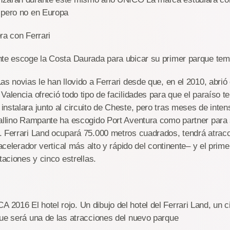
 pero no en Europa
ra con Ferrari
nte escoge la Costa Daurada para ubicar su primer parque tem
as novias le han llovido a Ferrari desde que, en el 2010, abrió 
Valencia ofreció todo tipo de facilidades para que el paraíso t
nstalara junto al circuito de Cheste, pero tras meses de inten
vallino Rampante ha escogido Port Aventura como partner para
 Ferrari Land ocupará 75.000 metros cuadrados, tendrá atracc
 acelerador vertical más alto y rápido del continente– y el prime
taciones y cinco estrellas.
016 El hotel rojo. Un dibujo del hotel del Ferrari Land, un ci
ue será una de las atracciones del nuevo parque