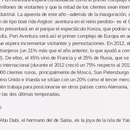
millones de visitantes y que la mitad de los clientes sean inter
ndustrial. La apuesta de este año –además de la inauguración, 
n de tipo boat ride Angkor: aventura en el reino perdido– es el C
sto presentará en el parque el espectáculo Kooza, que podrán 
ía. Port Aventura será así el primer complejo de Europa en a
e espera incrementar visitantes y pernoctaciones. En 2012, e
xtranjeros (un 21% más que el año anterior, lo que ayudó a co
l). De ellos, el 45% vino de Francia y el 25% de Rusia, que s
internacional (durante el 2012 creció un 75% respecto al 2011
000 clientes rusos, principalmente de Moscú, San Petersburgo 
eino Unido e Irlanda se sitúan con un 20% como el tercer merc
ién trabaja para posicionarse en otros países como Alemania, 
e las dos últimas temporadas.
o
Abu Dabi, el hermano del de Salou, es la joya de la isla de Yas,