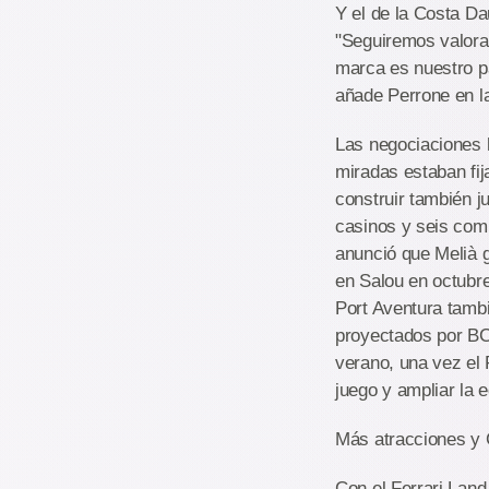
Y el de la Costa Da
"Seguiremos valoran
marca es nuestro pa
añade Perrone en la
Las negociaciones h
miradas estaban fi
construir también j
casinos y seis comp
anunció que Melià 
en Salou en octubre
Port Aventura tambi
proyectados por BC
verano, una vez el 
juego y ampliar la e
Más atracciones y C
Con el Ferrari Land