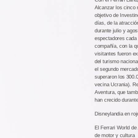
Alcanzar los cinco 
objetivo de Investi
días, de la atracció
durante julio y ago
espectadores cada d
compañía, con la qu
visitantes fueron e
del turismo naciona
el segundo mercado 
superaron los 300.
vecina Ucrania). R
Aventura, que tamb
han crecido durant
Disneylandia en roj
El Ferrari World de 
de motor y cultura