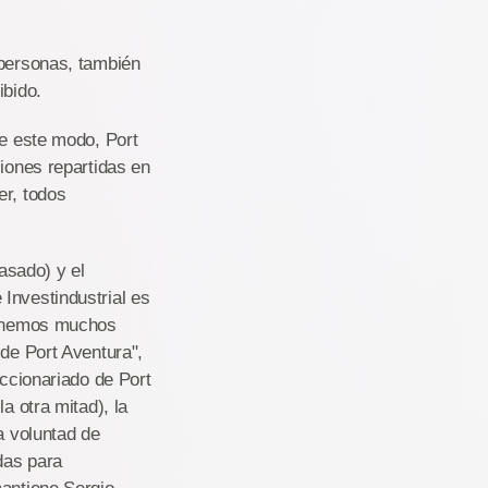
 personas, también
ibido.
De este modo, Port
ciones repartidas en
er, todos
asado) y el
Investindustrial es
 tenemos muchos
 de Port Aventura",
accionariado de Port
a otra mitad), la
a voluntad de
das para