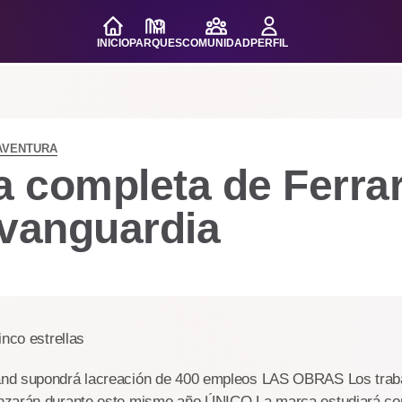
INICIO
PARQUES
COMUNIDAD
PERFIL
AVENTURA
a completa de Ferrar
 vanguardia
inco estrellas
nd supondrá lacreación de 400 empleos LAS OBRAS Los trab
nzarán durante este mismo año ÚNICO La marca estudiará co