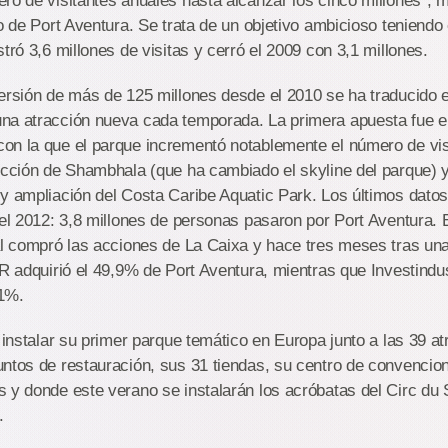
ro de visitantes anuales hasta alcanzar los cinco millones", 
vo de Port Aventura. Se trata de un objetivo ambicioso teniendo
tró 3,6 millones de visitas y cerró el 2009 con 3,1 millones.
ersión de más de 125 millones desde el 2010 se ha traducido e
a atracción nueva cada temporada. La primera apuesta fue el 
on la que el parque incrementó notablemente el número de vis
ucción de Shambhala (que ha cambiado el skyline del parque) y
y ampliación del Costa Caribe Aquatic Park. Los últimos datos 
del 2012: 3,8 millones de personas pasaron por Port Aventura.
al compró las acciones de La Caixa y hace tres meses tras un
KR adquirió el 49,9% de Port Aventura, mientras que Investindus
,1%.
o instalar su primer parque temático en Europa junto a las 39 a
untos de restauración, sus 31 tiendas, su centro de convencio
 y donde este verano se instalarán los acróbatas del Circ du So
.