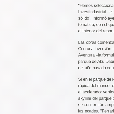
"Hemos seleccionad
Investindustrial –e
sólido", informó ay
temático, con el qu
el interior del reso
Las obras comenzará
Con una inversión d
Aventura –la fórmu
parque de Abu Dabi.
del año pasado ocu
Si en el parque de 
rápida del mundo, en
el acelerador verti
skyline del parque
se construirán amp
las edades. "Ferrar