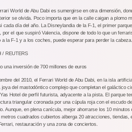
rrari World de Abu Dabi es sumergirse en otra dimensión, don
xterior se olvida. Poco importa que en la calle caigan a plomo 
i cada día del año. La Disneylandia de la F-1, el primer parqu
, por el que suspiró Valencia, dispone de todo lo que un ferrari
o a la F-1 y a los coches, puede esperar para perder la cabeza
 / REUTERS
vo una inversión de 700 millones de euros
mbre del 2010, el Ferrari World de Abu Dabi, en la isla artifici
a joya del mastodóntico complejo que completan el galáctico ci
Yas Hotel de perfil futurista, adyacente a la pista. El parque t
uctura triangular coronada por una cúpula roja con el escudo de
o. Aunque, en plena canícula, mejor ahorrarse los 10 minutos 
 metros cuadrados cubiertos alberga 20 atracciones, tiendas, 
errari, restauración y una zona de conciertos.