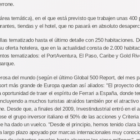
rrone.
área temática), en el que está previsto que trabajen unas 400
rantes, tiendas y el hotel, que no pasará en absoluto desaperc
llas tematizado hasta el último detalle con 250 habitaciones. 
u oferta hotelera, que en la actualidad consta de 2.000 habita
ntos tematizados: el PortAventura, El Paso, Caribe y Gold Riv
parque.
osa del mundo (según el último Global 500 Report, del mes p
ort más grande de Europa quedan así aliados: "El proyecto de 
 oportunidad de traer el espíritu de Ferrari a España, donde
incluyendo a muchos turistas atraídos también por el atractivo
e. Desde que, a finales del 2009, Investindustrial entró en el 
e el grupo inversor italiano el 50% de las acciones y Criteria l
ue ha dado un vuelco. "Desde el principio, hemos tenido clara l
n a largo plazo apoyado por marcas internacionales muy conoci