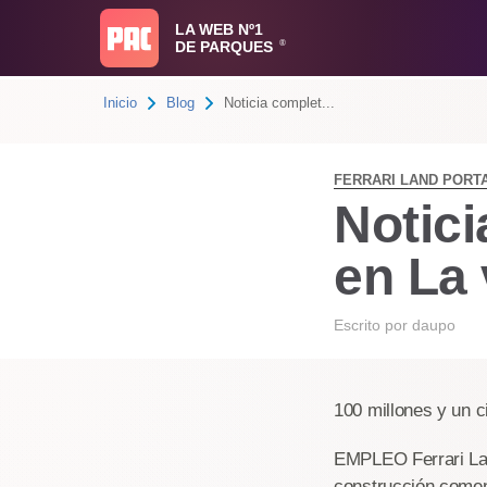
LA WEB Nº1
DE PARQUES
®
Inicio
Blog
Noticia complet...
FERRARI LAND PORT
Notici
en La
Escrito por
daupo
100 millones y un c
EMPLEO Ferrari La
construcción come