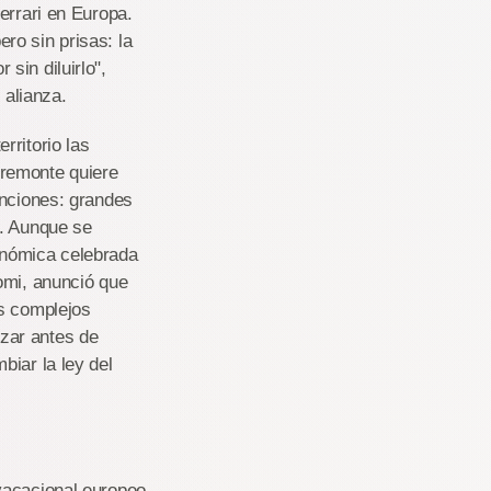
errari en Europa.
ro sin prisas: la
sin diluirlo",
 alianza.
rritorio las
eremonte quiere
enciones: grandes
n. Aunque se
onómica celebrada
omi, anunció que
os complejos
zar antes de
biar la ley del
vacacional europeo.