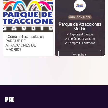
GUÍA COMPLETA
Parque de Atracciones
Madrid
✔ Explora el parque
¿Cómo no hacer colas en
✔ Info útil para visitarlo
PARQUE DE
✔ Compra tus entradas
ATRACCIONES DE
MADRID?
Ver más ❯