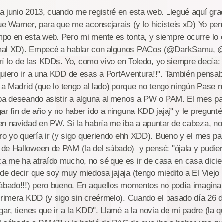
 junio 2013, cuando me registré en esta web. Llegué aquí grac
ue Warner, para que me aconsejarais (y lo hicisteis xD) Yo p
o en esta web. Pero mi mente es tonta, y siempre ocurre lo c
al XD). Empecé a hablar con algunos PACos (@DarkSamu, @to
ubrí lo de las KDDs. Yo, como vivo en Toledo, yo siempre decía: 
uiero ir a una KDD de esas a PortAventura!!". También pensaba
a a Madrid (que lo tengo al lado) porque no tengo ningún Pase 
aba deseando asistir a alguna al menos a PW o PAM. El mes p
ar fin de año y no haber ido a ninguna KDD jajaj" y le pregunté 
en navidad en PW. Si la habría me iba a apuntar de cabeza, n
ero yo quería ir (y sigo queriendo ehh XDD). Bueno y el mes p
e Halloween de PAM (la del sábado) y pensé: "ójala y pudiera
 me ha atraído mucho, no sé que es ir de casa en casa dicien
de decir que soy muy miedosa jajaja (tengo miedito a El Viejo 
sábado!!!) pero bueno. En aquellos momentos no podía imagina
primera KDD (y sigo sin creérmelo). Cuando el pasado día 26 
gar, tienes que ir a la KDD". Llamé a la novia de mi padre (la q