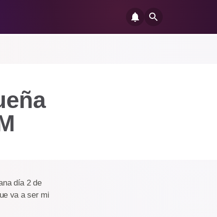
ueña
AM
ana día 2 de
ue va a ser mi