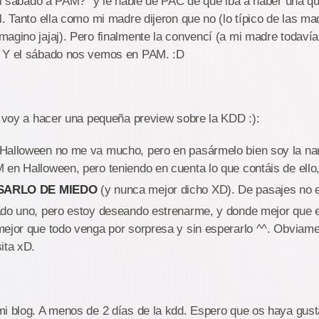
 el sábado a PAM?" y le hablé de PAC de que iba a haber una q
l. Tanto ella como mi madre dijeron que no (lo típico de las ma
agino jajaj). Pero finalmente la convencí (a mi madre todaví
. Y el sábado nos vemos en PAM. :D
a voy a hacer una pequeña preview sobre la KDD :):
Halloween no me va mucho, pero en pasármelo bien soy la n
 en Halloween, pero teniendo en cuenta lo que contáis de ello
SARLO DE MIEDO
(y nunca mejor dicho XD). De pasajes no 
ado uno, pero estoy deseando estrenarme, y donde mejor que
mejor que todo venga por sorpresa y sin esperarlo ^^. Obvia
ita xD.
i blog. A menos de 2 días de la kdd. Espero que os haya gust