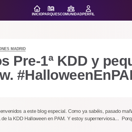
INICIO
PARQUES
COMUNIDAD
PERFIL
ONES MADRID
os Pre-1ª KDD y peq
ew. #HalloweenEnP
envenidos a este blog especial. Como ya sabéis, pasado mañ
a de la KDD Halloween en PAM. Y estoy supernerviosa... Porq