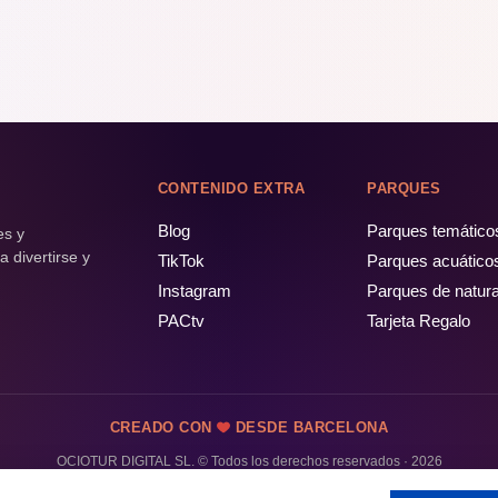
CONTENIDO EXTRA
PARQUES
Blog
Parques temático
es y
 divertirse y
TikTok
Parques acuático
Instagram
Parques de natur
PACtv
Tarjeta Regalo
CREADO CON
DESDE BARCELONA
OCIOTUR DIGITAL SL. © Todos los derechos reservados · 2026