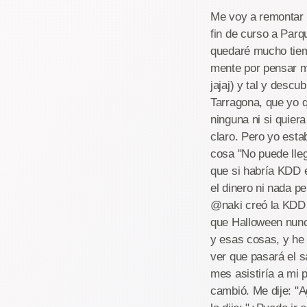
Me voy a remontar a
fin de curso a Parq
quedaré mucho tiemp
mente por pensar m
jajaj) y tal y desc
Tarragona, que yo q
ninguna ni si quier
claro. Pero yo est
cosa "No puede lleg
que si habría KDD 
el dinero ni nada p
@naki creó la KDD d
que Halloween nunca
y esas cosas, y he 
ver que pasará el 
mes asistiría a mi 
cambió. Me dije: "A