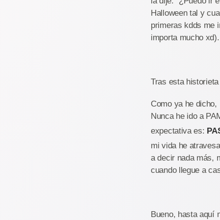
la dije: "¿Puedo ir
Halloween tal y cua
primeras kdds me im
importa mucho xd)
Tras esta historiet
Como ya he dicho, 
Nunca he ido a PAM
expectativa es:
PA
mi vida he atraves
a decir nada más, 
cuando llegue a cas
Bueno, hasta aquí m