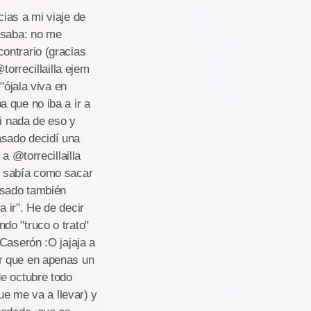
ias a mi viaje de
ensaba: no me
ontrario (gracias
rrecillailla ejem
"ójala viva en
 que no iba a ir a
ni nada de eso y
asado decidí una
a @torrecillailla
o sabía como sacar
asado también
 ir". He de decir
do "truco o trato"
Caserón :O jajaja a
r que en apenas un
de octubre todo
ue me va a llevar) y