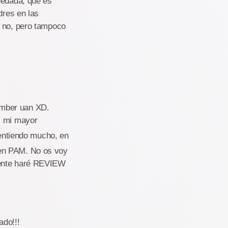
uedada, que es
dres en las
a no, pero tampoco
amber uan XD.
, mi mayor
entiendo mucho, en
 en PAM. No os voy
mente haré REVIEW
ado!!!