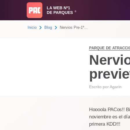
LA WEB Nº1
DE PARQUES
®
Inicio
Blog
Nervios Pre-1ª...
PARQUE DE ATRACCI
Nervi
previ
Escrito por
Agarin
Hoooola PACos!! Bi
noviembre es el dí
primera KDD!!!