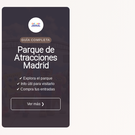
GUÍA COMPLETA
Parque de
Atracciones
Madrid
✔ Explora el parque
✔ Info útil para visitarlo
✔ Compra tus entradas
Ver más ❯