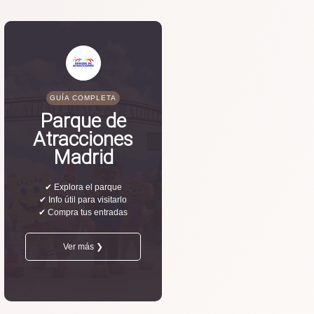
GUÍA COMPLETA
Parque de
Atracciones
Madrid
✔ Explora el parque
✔ Info útil para visitarlo
✔ Compra tus entradas
Ver más ❯