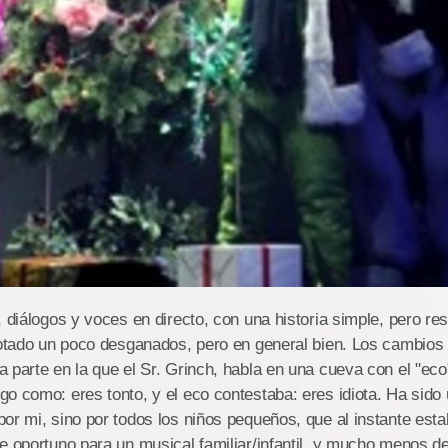
 diálogos y voces en directo, con una historia simple, pero res
notado un poco desganados, pero en general bien. Los cambios 
 parte en la que el Sr. Grinch, habla en una cueva con el "eco
o como: eres tonto, y el eco contestaba: eres idiota. Ha sido
or mi, sino por todos los niños pequeños, que al instante est
e oportuno para un musical familiar/infantil, y mucho menos d