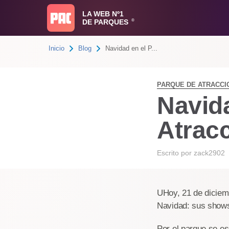
LA WEB Nº1
DE PARQUES
®
Inicio
Blog
Navidad en el P...
PARQUE DE ATRACCI
Navid
Atrac
Escrito por
zack2902
UHoy, 21 de diciem
Navidad: sus shows
Por el parque se e