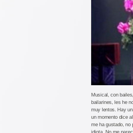
Musical, con bailes,
bailarines, les he 
muy lentos. Hay una
un momento dice alg
me ha gustado, no p
idiota. No me parec