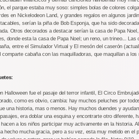
ón, el parque estaba muy soso: simples bolas de colores colg
rdes en Nickelodeon Land, y grandes regalos en algunos jardi
acables, serían la piña de Bob Esponja, que ha sido decorada
a. Otros decorados a destacar serían la casa de Papa Noel,
tes, donde esta la casa de Papa Noel; un reno, un trineo... Las
aña, entre el Simulador Virtual y El mesón del caserón (actual 
 comparte cabaña con las maquilladoras, que maquillan a los 
uetes:
 Halloween fue el pasaje del terror infantil, El Circo Embrujado
orado, como es obvio, cambia: hay muchos peluches por todos
gue una historia, mas o menos. Hay muchos duendes y ayudan
 pasajes, era doblar una esquina y encontrarte otro diferente,
hacen a los niños participar muy activamente en la historia. Al
a hecho mucha gracia, pero a su vez, esta muy metido en el 