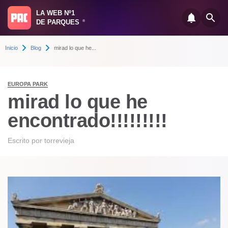
LA WEB Nº1
DE PARQUES
®
Inicio
Blog
mirad lo que he...
EUROPA PARK
mirad lo que he
encontrado!!!!!!!!!
Escrito por
torrevieja