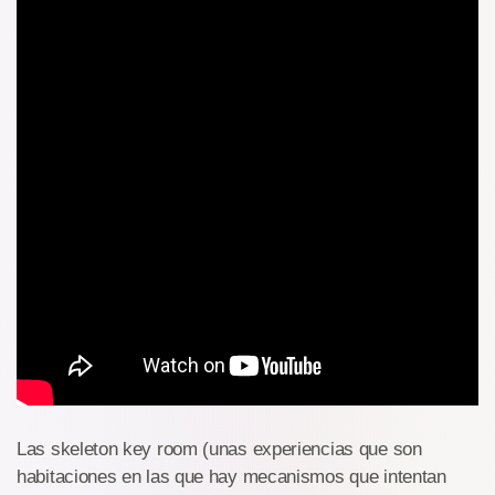
Las skeleton key room (unas experiencias que son
habitaciones en las que hay mecanismos que intentan