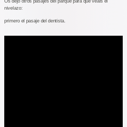
Os dejo otros pasajes del parque para que veais el
nivelazo:
primero el pasaje del dentista.