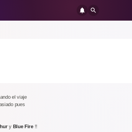
ando el viaje
masiado pues
thur
y
Blue Fire
!!