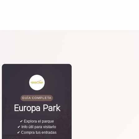
GUÍA COMPLETA
Europa Park
✔ Explora el parque
✔ Info útil para visitarlo
✔ Compra tus entradas