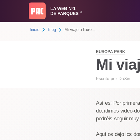
LA WEB Nº1
DE PARQUES
®
Inicio
Blog
Mi viaje a Euro...
EUROPA PARK
Mi via
Escrito por
DaXin
Así es! Por primer
decidimos video-do
podréis seguir muy 
Aquí os dejo los d