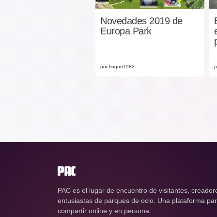
Novedades 2019 de
Europa Park
por fingon1982
p
PAC es el lugar de encuentro de visitantes, creador
entusiastas de parques de ocio. Una plataforma para
compartir online y en persona.