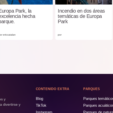
Europa Park, la
Incendio en dos áreas
excelencia hecha
temáticas de Europa
parque.
Park
or ericcatalan
por
CONTENIDO EXTRA
PARQUES
Blog
Parques temático
es y
 divertirse y
TikTok
Parques acuático
Instagram
Parques de natur