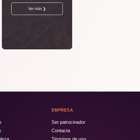
Ver más ❯
EMPRESA
s
Ser patrocinador
s
Contacta
aleza
Términos de uso