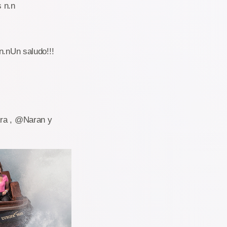
s n.n
 n.nUn saludo!!!
kra , @Naran y