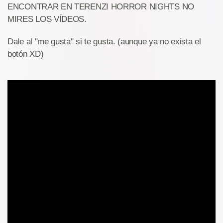
ENCONTRAR EN TERENZI HORROR NIGHTS NO
MIRES LOS VÍDEOS.
Dale al "me gusta" si te gusta. (aunque ya no exista el
botón XD)