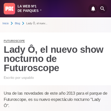
LA WEB Nº1
DE PARQUES
®
Inicio
Blog
Lady Ô, el nuev...
FUTUROSCOPE
Lady Ô, el nuevo show
nocturno de
Futuroscope
Escrito por
uspablo
Una de las novedades de este año 2013 para el parque de
Futuroscope, es su nuevo espectáculo nocturno "Lady
Ô".