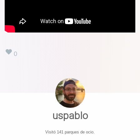
0
uspablo
Visitó 141 parques de ocio.