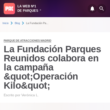
LA WEB Nº1
DE PARQUES
®
Inicio
Blog
La Fundación Pa...
PARQUE DE ATRACCIONES MADRID
La Fundación Parques
Reunidos colabora en
la campaña
&quot;Operación
Kilo&quot;
Escrito por
Verónica L.