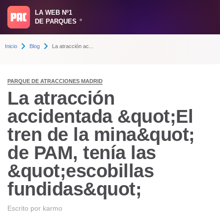
LA WEB Nº1
DE PARQUES
®
Inicio
Blog
La atracción ac...
PARQUE DE ATRACCIONES MADRID
La atracción
accidentada &quot;El
tren de la mina&quot;
de PAM, tenía las
&quot;escobillas
fundidas&quot;
Escrito por
karmo