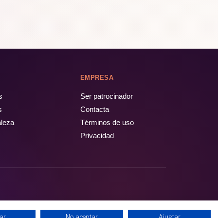
EMPRESA
s
Ser patrocinador
s
Contacta
aleza
Términos de uso
Privacidad
ar
No aceptar
Ajustar