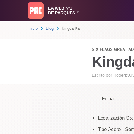
LA WEB Nº1
DE PARQUES
®
Inicio
Blog
Kingda Ka
SIX FLAGS GREAT A
Kingd
Escrito por
Rogerb99
Ficha
Localización Six
Tipo Acero - Sen