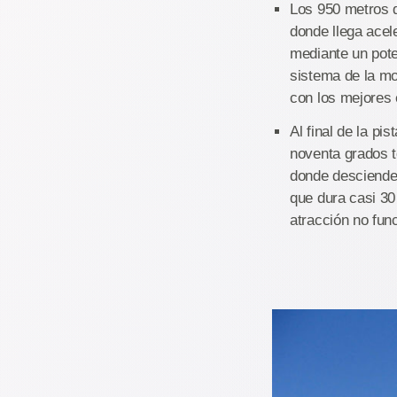
Los 950 metros d
donde llega acel
mediante un pote
sistema de la mo
con los mejores 
Al final de la pi
noventa grados t
donde desciende a
que dura casi 30 
atracción no fun