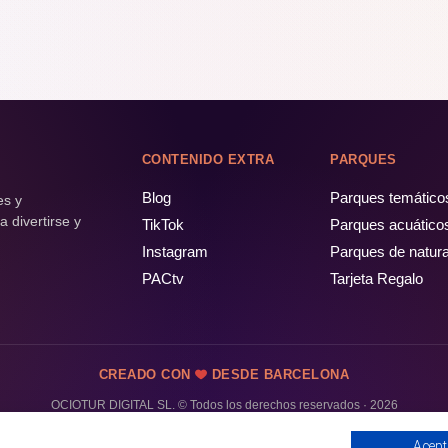
CONTENIDO EXTRA
PARQUES
Blog
Parques temático
es y
 divertirse y
TikTok
Parques acuático
Instagram
Parques de natur
PACtv
Tarjeta Regalo
CREADO CON
DESDE BARCELONA
OCIOTUR DIGITAL SL. © Todos los derechos reservados · 2026
Acept