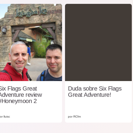
​Six Flags Great
Duda sobre Six Flags
Adventure review
Great Adventure!
#Honeymoon 2
or lluisc
por RCfm