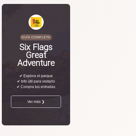
GUÍA COMPLETA
Six Flags
Great
Adventure
✔ Explora el parque
✔ Info útil para visitarlo
✔ Compra tus entradas
Ver más ❯