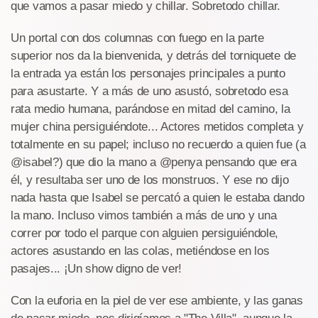
que vamos a pasar miedo y chillar. Sobretodo chillar.
Un portal con dos columnas con fuego en la parte
superior nos da la bienvenida, y detrás del torniquete de
la entrada ya están los personajes principales a punto
para asustarte. Y a más de uno asustó, sobretodo esa
rata medio humana, parándose en mitad del camino, la
mujer china persiguiéndote... Actores metidos completa y
totalmente en su papel; incluso no recuerdo a quien fue (a
@isabel?) que dio la mano a @penya pensando que era
él, y resultaba ser uno de los monstruos. Y ese no dijo
nada hasta que Isabel se percató a quien le estaba dando
la mano. Incluso vimos también a más de uno y una
correr por todo el parque con alguien persiguiéndole,
actores asustando en las colas, metiéndose en los
pasajes... ¡Un show digno de ver!
Con la euforia en la piel de ver ese ambiente, y las ganas