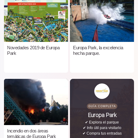
Novedades 2019 de Europa
Europa Park, la excelencia
Park
hecha parque.
GUÍA COMPLETA
Europa Park
✔ Explora el parque
✔ Info útil para visitarlo
Incendio en dos áreas
✔ Compra tus entradas
temáticas de Europa Park