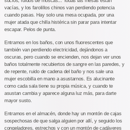
sucios, ruidos de moscas... Todas las mesas están
vacías, y los farolillos chinos van perdiendo potencia
cuando pasas. Hay solo una mesa ocupada, por una
mujer atada que chilla histérica sin parar para intentar
escapar. Pelos de punta.
Entramos en los baños, con unos fluorescentes que
también van perdiendo electricidad, dejándonos a
oscuras, pero cuando se encienden, nos dejan ver unos
baños totalmente recubiertos de sangre en las paredes, y
de repente, ruido de cadena del baño y nos sale una
mujer escobilla en mano a asustarnos. Es alucinante
como cada sala tiene su propia música, y cuando te
asustan cambia y aparece alguna luz más, para darte
mayor susto.
Entramos en el almacén, donde hay un montón de cajas
sospechosas de que salga alguien por allí, y seguido los
congeladores, estrechos y con un montón de cadáveres