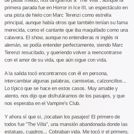
de pasar miedo, nos dirigíamos a "The Villa", aunque la
primera parada fue en Horror in Ice III, un espectáculo en
una pista de hielo con Marc Terenzi como estrella
principal, aunque había otros que también tenían su fama
merecida, como el cantante que iba maquillado como una
calavera. El show, aunque no entendieras ni inglés ni
alemán, se podía entender perfectamente, siendo Marc
Terenzi resucitado, y queriendo volver a reencontrarse
con el amor de su vida, que aún sigue con vida.
A la salida tocó encontrarnos con él en persona,
intercambiar algunas palabras, camisetas, calzoncillos...
Lo típico que se hace en estos casos. Muy amable y
atento, nos dijo que disfrutáramos de los pasajes, y que
nos esperaba en el Vampire's Club.
Y ahora sí que si, ¡tocaban los pasajes! El primero de
todos fue "The Villa", una mansión abandonada donde las
estatuas, cuadros... Cobraban vida. Me tocó ir el primero,