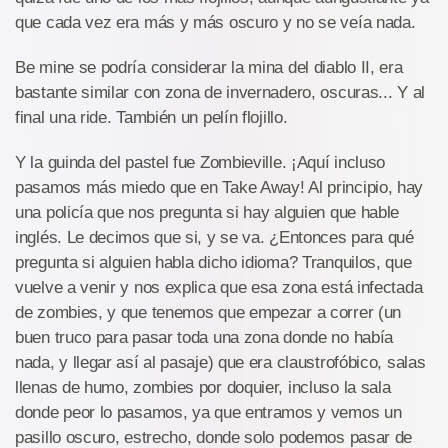
que cada vez era más y más oscuro y no se veía nada.
Be mine se podría considerar la mina del diablo II, era
bastante similar con zona de invernadero, oscuras... Y al
final una ride. También un pelín flojillo.
Y la guinda del pastel fue Zombieville. ¡Aquí incluso
pasamos más miedo que en Take Away! Al principio, hay
una policía que nos pregunta si hay alguien que hable
inglés. Le decimos que si, y se va. ¿Entonces para qué
pregunta si alguien habla dicho idioma? Tranquilos, que
vuelve a venir y nos explica que esa zona está infectada
de zombies, y que tenemos que empezar a correr (un
buen truco para pasar toda una zona donde no había
nada, y llegar así al pasaje) que era claustrofóbico, salas
llenas de humo, zombies por doquier, incluso la sala
donde peor lo pasamos, ya que entramos y vemos un
pasillo oscuro, estrecho, donde solo podemos pasar de