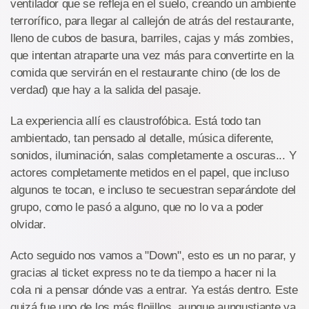
ventilador que se refleja en el suelo, creando un ambiente
terrorífico, para llegar al callejón de atrás del restaurante,
lleno de cubos de basura, barriles, cajas y más zombies,
que intentan atraparte una vez más para convertirte en la
comida que servirán en el restaurante chino (de los de
verdad) que hay a la salida del pasaje.
La experiencia allí es claustrofóbica. Está todo tan
ambientado, tan pensado al detalle, música diferente,
sonidos, iluminación, salas completamente a oscuras... Y
actores completamente metidos en el papel, que incluso
algunos te tocan, e incluso te secuestran separándote del
grupo, como le pasó a alguno, que no lo va a poder
olvidar.
Acto seguido nos vamos a "Down", esto es un no parar, y
gracias al ticket express no te da tiempo a hacer ni la
cola ni a pensar dónde vas a entrar. Ya estás dentro. Este
quizá fue uno de los más flojillos, aunque aungustiante ya