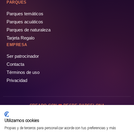
PARQUES
Parques temáticos
Parques acuáticos
Parques de naturaleza
Tarjeta Regalo
EMPRESA
Ser patrocinador
Contacta
Términos de uso
Privacidad
CREADO CON
DESDE BARCELONA
OCIOTUR DIGITAL SL. © Todos los derechos reservados · 2026
Utilizamos cookies
Propias y de terceros para personalizar acorde con tus preferencias y más