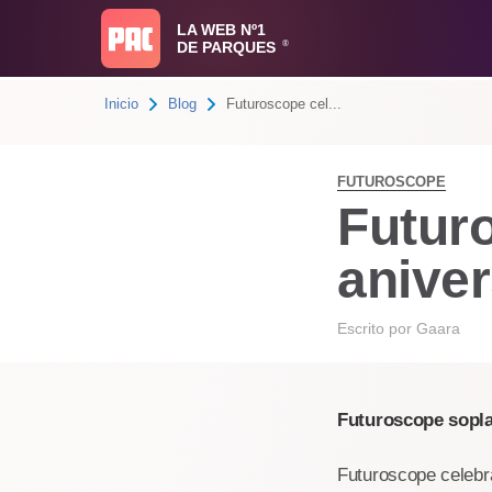
LA WEB Nº1
DE PARQUES
®
Inicio
Blog
Futuroscope cel...
FUTUROSCOPE
Futur
aniver
Escrito por
Gaara
Futuroscope sopla
Futuroscope celebr