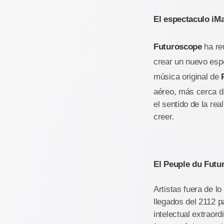
El espectaculo iM
Futuroscope
ha reu
crear un nuevo esp
música original de
aéreo, más cerca de
el sentido de la re
creer.
El Peuple du Futu
Artistas fuera de l
llegados del 2112 p
intelectual extraor