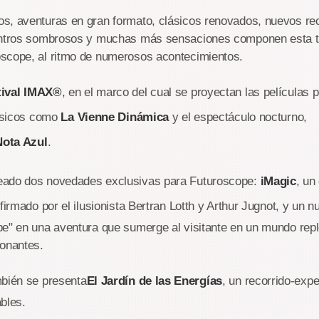
s, aventuras en gran formato, clásicos renovados, nuevos re
uentros sombrosos y muchas más sensaciones componen esta 
scope, al ritmo de numerosos acontecimientos.
tival IMAX®
, en el marco del cual se proyectan las películas p
lásicos como
La Vienne Dinámica
y el espectáculo nocturno,
Nota Azul
.
eado dos novedades exclusivas para Futuroscope:
iMagic
, un
 firmado por el ilusionista Bertran Lotth y Arthur Jugnot, y un 
e" en una aventura que sumerge al visitante en un mundo repl
ionantes.
mbién se presenta
El Jardín de las Energías
, un recorrido-exp
bles.