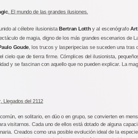
agic
. El mundo de las grandes ilusiones.
nido al célebre ilusionista
Bertran Lotth
y al escenógrafo
Art
ectáculo de magia, digno de los más grandes escenarios de L
Paulo Goude
, los trucos y lasperipecias se suceden una tras 
l cielo que de tierra firme. Cómplices del ilusionista, pequeñ
alidad y se fascinan con aquello que no pueden explicar. La mag
r
. Llegados del 2112
o común, en solitario, en dúo o en grupo, se convierten en mensa
ara visitarnos. Cada uno de ellos está dotado de alguna capaci
dinaria. Creados como una posible evolución ideal de la espec