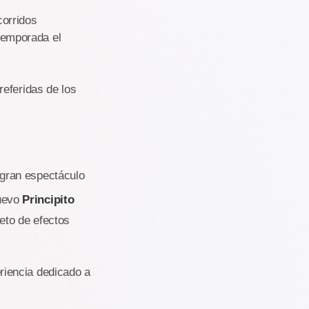
corridos
temporada el
referidas de los
 gran espectáculo
nuevo
Principito
eto de efectos
eriencia dedicado a