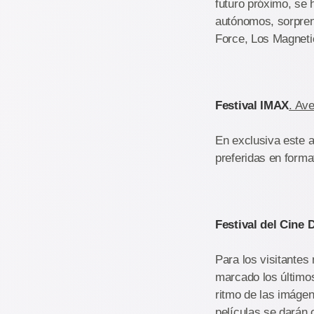
futuro próximo, se 
autónomos, sorpren
Force, Los Magneti
Festival IMAX
. Av
En exclusiva este a
preferidas en form
Festival del Cine
Para los visitante
marcado los último
ritmo de las imáge
películas se darán c