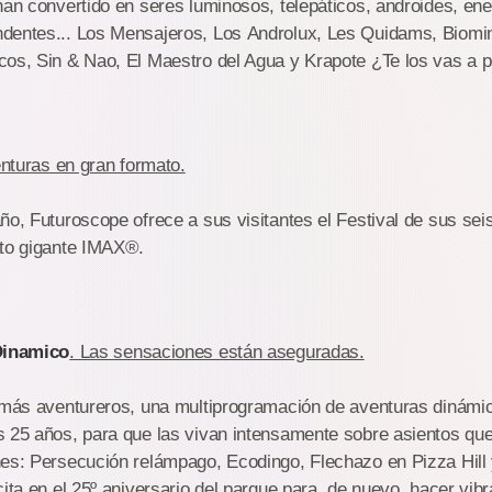
han convertido en seres luminosos, telepáticos, androides, en
dentes... Los Mensajeros, Los Androlux, Les Quidams, Biomin
cos, Sin & Nao, El Maestro del Agua y Krapote ¿Te los vas a 
enturas en gran formato.
ño, Futuroscope ofrece a sus visitantes el Festival de sus seis
ato gigante IMAX®.
 Dinamico
. Las sensaciones están aseguradas.
s más aventureros, una multiprogramación de aventuras dinámi
s 25 años, para que las vivan intensamente sobre asientos qu
nes: Persecución relámpago, Ecodingo, Flechazo en Pizza Hill
ita en el 25º aniversario del parque para, de nuevo, hacer vibra