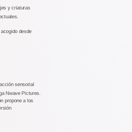
jes y criaturas
ectuales.
a acogido desde
acción sensorial
elga Nwave Pictures.
ón propone a los
ersión