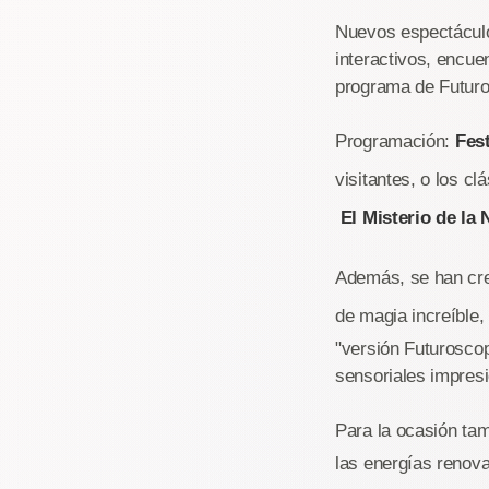
Nuevos espectáculo
interactivos, enc
programa de Futuro
Programación:
Fes
visitantes, o los c
El Misterio de la 
Además, se han cr
de magia increíble,
"versión Futuroscop
sensoriales impres
Para la ocasión ta
las energías renova