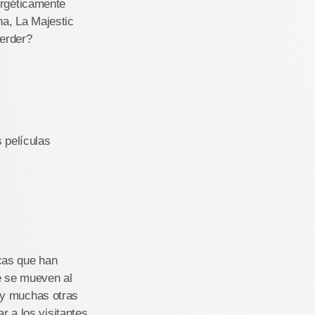
ergéticamente
a, La Majestic
perder?
 películas
cas que han
e se mueven al
 y muchas otras
r a los visitantes