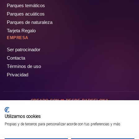
Parques temáticos
Parques acuáticos
Parques de naturaleza
Tarjeta Regalo
EMPRESA
Ser patrocinador
Contacta
Términos de uso
Privacidad
CREADO CON
DESDE BARCELONA
OCIOTUR DIGITAL SL. © Todos los derechos reservados · 2026
Utilizamos cookies
Propias y de terceros para personalizar acorde con tus preferencias y más