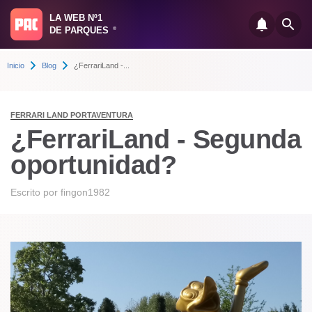
LA WEB Nº1
DE PARQUES
®
Inicio
Blog
¿FerrariLand -...
FERRARI LAND PORTAVENTURA
¿FerrariLand - Segunda
oportunidad?
Escrito por
fingon1982