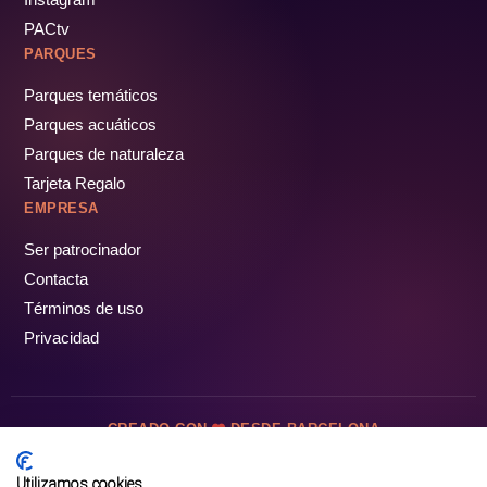
PACtv
PARQUES
Parques temáticos
Parques acuáticos
Parques de naturaleza
Tarjeta Regalo
EMPRESA
Ser patrocinador
Contacta
Términos de uso
Privacidad
CREADO CON
DESDE BARCELONA
OCIOTUR DIGITAL SL. © Todos los derechos reservados · 2026
Utilizamos cookies