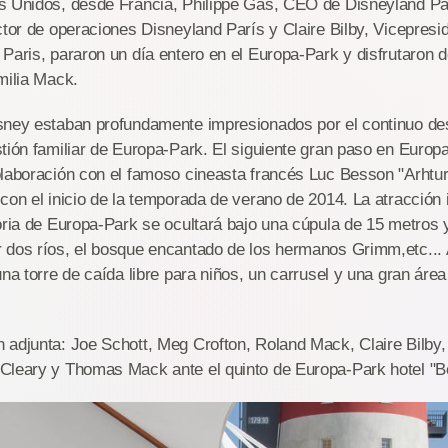
s Unidos, desde Francia, Philippe Gas, CEO de Disneyland P
ctor de operaciones Disneyland París y Claire Bilby, Vicepresi
Paris, pararon un día entero en el Europa-Park y disfrutaron de
milia Mack.
sney estaban profundamente impresionados por el continuo des
tión familiar de Europa-Park. El siguiente gran paso en Europ
laboración con el famoso cineasta francés Luc Besson "Arhtur
con el inicio de la temporada de verano de 2014. La atracción 
oria de Europa-Park se ocultará bajo una cúpula de 15 metros y
 dos ríos, el bosque encantado de los hermanos Grimm,etc..
una torre de caída libre para niños, un carrusel y una gran ár
adjunta: Joe Schott, Meg Crofton, Roland Mack, Claire Bilby,
Cleary y Thomas Mack ante el quinto de Europa-Park hotel "Be