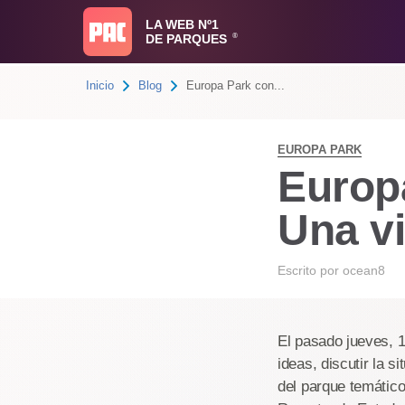
LA WEB Nº1
DE PARQUES
®
Inicio
Blog
Europa Park con...
EUROPA PARK
Europ
Una vi
Escrito por
ocean8
El pasado jueves, 1
ideas, discutir la 
del parque temátic