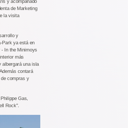
aris y acompañado
denta de Marketing
 la visita
arrollo y
a-Park ya está en
 - In the Minimoys
interior más
 albergará una isla
. Además contará
ea de compras y
 Philippe Gas,
ll Rock".