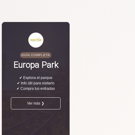
GUÍA COMPLETA
Europa Park
✔ Explora el parque
✔ Info útil para visitarlo
✔ Compra tus entradas
Ver más ❯