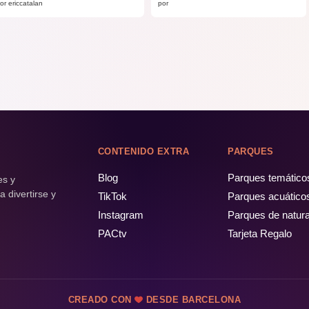
or ericcatalan
por
CONTENIDO EXTRA
PARQUES
Blog
Parques temático
es y
 divertirse y
TikTok
Parques acuático
Instagram
Parques de natur
PACtv
Tarjeta Regalo
CREADO CON
DESDE BARCELONA